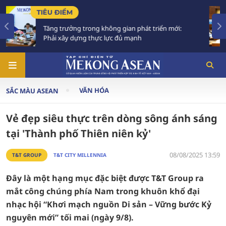
CHÍNH SÁCH
 mới:
Trình Quốc hội dự án Vành đai 5 vùng Thủ đô
trên 288.000 tỷ đồng
VĂN HÓA
SẮC MÀU ASEAN
Vẻ đẹp siêu thực trên dòng sông ánh sáng
tại 'Thành phố Thiên niên kỷ'
08/08/2025 13:59
T&T GROUP
T&T CITY MILLENNIA
Đây là một hạng mục đặc biệt được T&T Group ra
mắt công chúng phía Nam trong khuôn khổ đại
nhạc hội “Khơi mạch nguồn Di sản – Vững bước Kỷ
nguyên mới” tối mai (ngày 9/8).