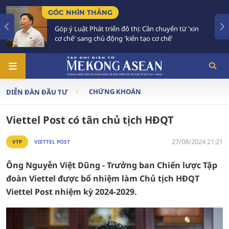
GÓC NHÌN THẲNG
Góp ý Luật Phát triển đô thị: Cần chuyển từ 'xin
cơ chế' sang chủ động 'kiến tạo cơ chế'
CHỨNG KHOÁN
DIỄN ĐÀN ĐẦU TƯ
Viettel Post có tân chủ tịch HĐQT
27/08/2024 21:21
VTP
VIETTEL POST
Ông Nguyễn Việt Dũng - Trưởng ban Chiến lược Tập
đoàn Viettel được bổ nhiệm làm Chủ tịch HĐQT
Viettel Post nhiệm kỳ 2024-2029.