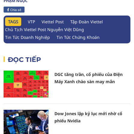
PHẠM NGỌC
Chia sẻ
TAGS
VTP
Viettel Post
Tập Đoàn Viettel
Chủ Tịch Viettel Post Nguyễn Việt Dũng
Tin Tức Doanh Nghiệp
Tin Tức Chứng Khoán
ĐỌC TIẾP
DGC tăng trần, cổ phiếu của Điện
Máy Xanh chào sàn may mắn
Dow Jones lập kỷ lục mới nhờ cổ
phiếu Nvidia