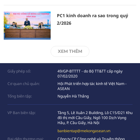
PC1 kinh doanh ra sao trong quý
2/2026
XEM THÊM
Giấy phép số:
49/GP-BTTTT - do Bộ TT&TT cấp ngày
07/02/2020
Cơ quan chủ quản:
Hội Phát triển hợp tác kinh tế Việt Nam -
ASEAN
Tổng biên tập:
Nguyễn Hà Thắng
VP Ban biên tập:
Tầng 5, Lê Xuân 2 Building, Lô C15/D21 Khu
đô thị mới Cầu Giấy, Ngõ 100 Dịch Vọng
Hâụ, P. Cầu Giấy, Hà Nội
banbientap@mekongasean.vn
Đại diện thương mại:
Công ty CP Công nghệ và Truyền thông