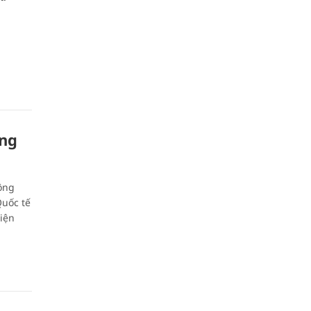
ung
ông
Quốc tế
iện