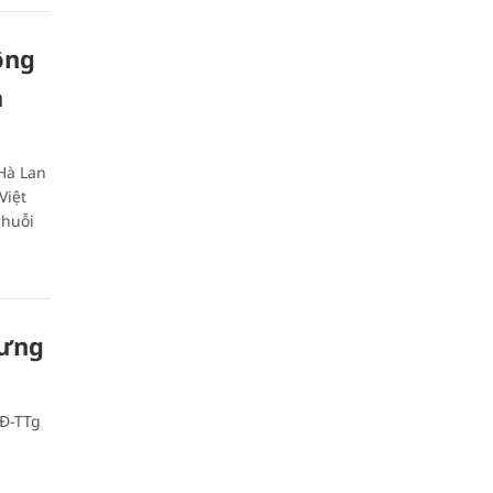
ông
à
 Hà Lan
Việt
chuỗi
Hưng
QĐ-TTg