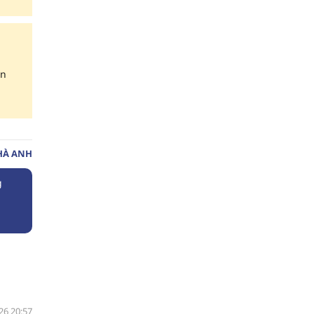
ển
HÀ ANH
g
26 20:57