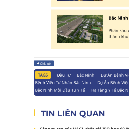
Bắc Ninh 
Phân khu 
thành khu đ
Chia sẻ
TAGS
Đầu Tư
Bắc Ninh
Dự Án Bệnh Vi
Bệnh Viện Tư Nhân Bắc Ninh
Dự Án Bệnh Việ
Bắc Ninh Mời Đầu Tư Y Tế
Hạ Tầng Y Tế Bắc N
TIN LIÊN QUAN
Công ty con của HAGL chốt giá IPO hơn 60.