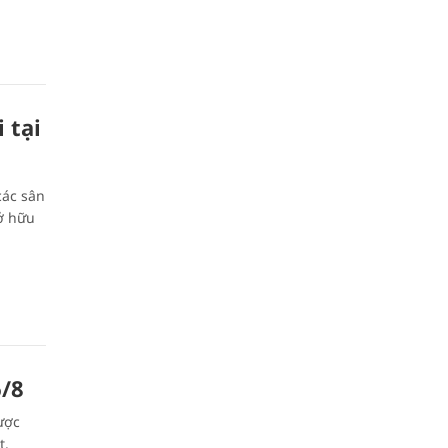
 tại
các sân
ở hữu
6/8
ược
t.