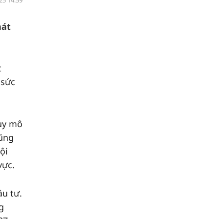
25 14:59
hát
t
 sức
quy mô
cũng
ội
vực.
ầu tư.
g