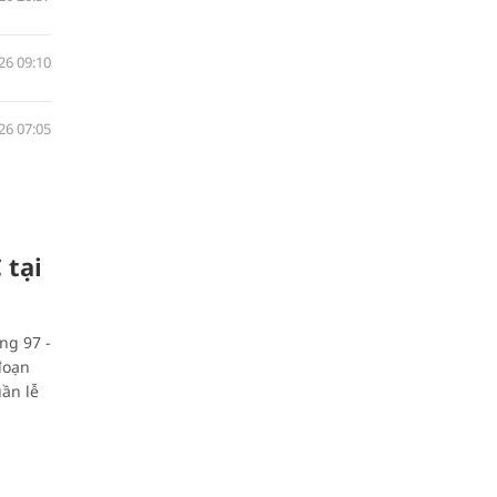
26 09:10
26 07:05
 tại
ng 97 -
đoạn
uần lễ