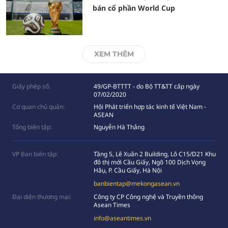
bán cổ phần World Cup
XEM THÊM
Giấy phép số:
49/GP-BTTTT - do Bộ TT&TT cấp ngày
07/02/2020
Cơ quan chủ quản:
Hội Phát triển hợp tác kinh tế Việt Nam -
ASEAN
Tổng biên tập:
Nguyễn Hà Thắng
VP Ban biên tập:
Tầng 5, Lê Xuân 2 Building, Lô C15/D21 Khu
đô thị mới Cầu Giấy, Ngõ 100 Dịch Vọng
Hâụ, P. Cầu Giấy, Hà Nội
banbientap@mekongasean.vn
Đại diện thương mại:
Công ty CP Công nghệ và Truyền thông
Asean Times
info@aseantimes.vn