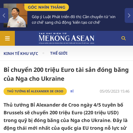
GÓC NHÌN THẲNG
TIÊ
Góp ý Luật Phát triển đô thị: Cần chuyển từ 'xin
Bế
cơ chế' sang chủ động 'kiến tạo cơ chế'
và
THẾ GIỚI
KINH TẾ KHU VỰC
Bỉ chuyển 200 triệu Euro tài sản đóng băng
của Nga cho Ukraine
05/05/2023 15:46
THỦ TƯỚNG BỈ ALEXANDER DE CROO
BỈ
Thủ tướng Bỉ Alexander de Croo ngày 4/5 tuyên bố
Brussels sẽ chuyển 200 triệu Euro (220 triệu USD)
trong quỹ bị đóng băng của Nga cho Ukraine. Đây là
động thái mới nhất của quốc gia EU trong nỗ lực sử