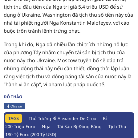
tịch thu đầu tiên của Nga trị giá 5,4 triệu USD để sử
dụng ở Ukraine. Washington đã tịch thu số tiền này của
nhà tài phiệt người Nga Konstantin Malofeyev, với cáo
buộc trốn tránh lệnh trừng phạt.
Trong khi đó, Nga đã nhiều lần chỉ trích những nỗ lực
của phương Tây nhằm chuyển tài sản bị tịch thu của
nước này cho Ukraine. Moscow tuyên bố sẽ đáp trả
những động thái này nếu cần thiết, đồng thời lập luận
rằng việc tịch thu và đóng băng tài sản của nước này là
“hành vi ăn cắp”, vi phạm luật pháp quốc tế.
ĐỖ THẢO
Chia sẻ
TAGS
Thủ Tướng Bỉ Alexander De Croo
Bỉ
200 Triệu Euro
Nga
Tài Sản Bị Đóng Băng
Tịch Thu
180 Tỷ Euro (200 Tỷ USD)