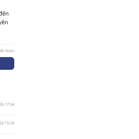
 đến
yên
Việt Nam
26 17:54
26 15:24