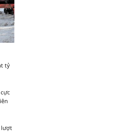
t tỷ
 cực
iên
 lượt