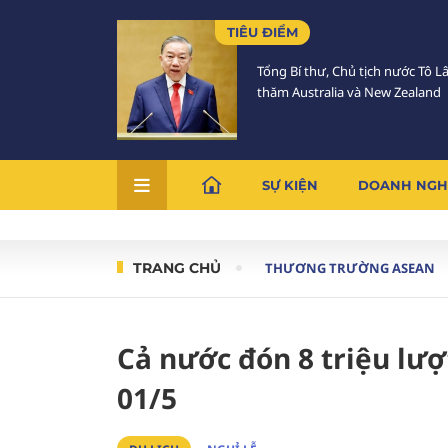
TIÊU ĐIỂM
Tổng Bí thư, Chủ tịch nước Tô 
thăm Australia và New Zealand
SỰ KIỆN
DOANH NGH
TRANG CHỦ
THƯƠNG TRƯỜNG ASEAN
Cả nước đón 8 triệu lượt
01/5