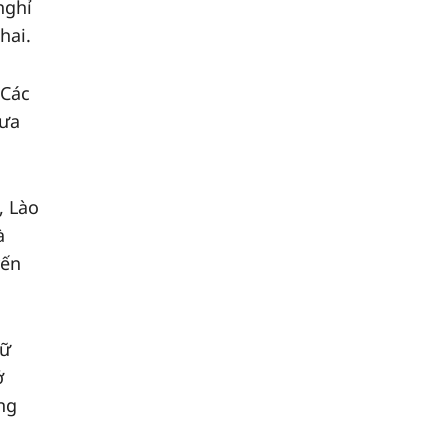
nghỉ
hai.
 Các
đưa
, Lào
à
yến
lữ
ở
ng