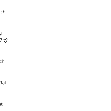
ịch
ụ
7 tỷ
ịch
đạt
ạt