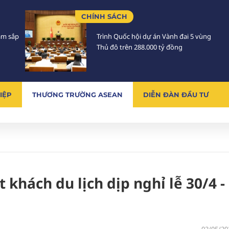
CHÍNH SÁCH
Lâm sắp
Trình Quốc hội dự án Vành đai 5 vùng
Thủ đô trên 288.000 tỷ đồng
IỆP
THƯƠNG TRƯỜNG ASEAN
DIỄN ĐÀN ĐẦU TƯ
 khách du lịch dịp nghỉ lễ 30/4 -