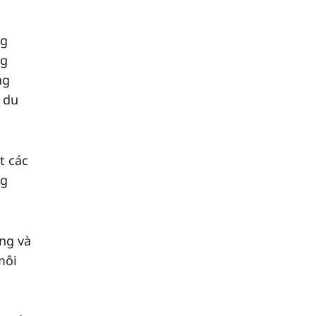
ng
ng
ng
 du
t các
ng
ng và
môi