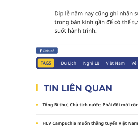
Dịp lễ năm nay cũng ghi nhận s
trong bán kính gần để có thể t
suốt hành trình.
Chia sẻ
TAGS
Du Lịch
Nghỉ Lễ
Việt Nam
Vé
TIN LIÊN QUAN
Tổng Bí thư, Chủ tịch nước: Phải đổi mới cô
HLV Campuchia muốn thắng tuyển Việt Nam 