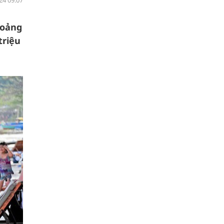
24 09:07
hoảng
triệu