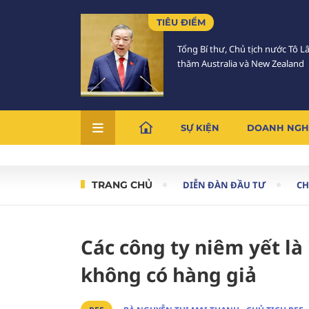
TIÊU ĐIỂM
Tổng Bí thư, Chủ tịch nước Tô 
thăm Australia và New Zealand
SỰ KIỆN
DOANH NGH
TRANG CHỦ
DIỄN ĐÀN ĐẦU TƯ
C
Các công ty niêm yết là 
không có hàng giả