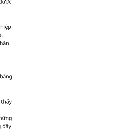
 được
ghiệp
a,
phần
 bằng
 thấy
những
g đầy