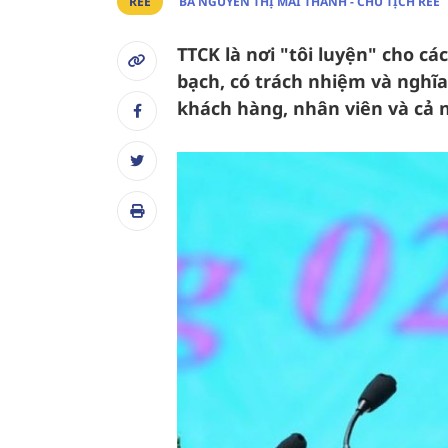
REE
BÀ NGUYỄN THỊ MAI THANH - CHỦ TỊCH REE
TTCK là nơi "tôi luyện" cho c
bạch, có trách nhiệm và nghĩa
khách hàng, nhân viên và cả 