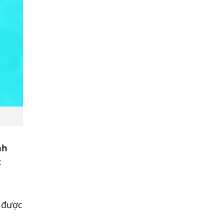
nh
t
 được