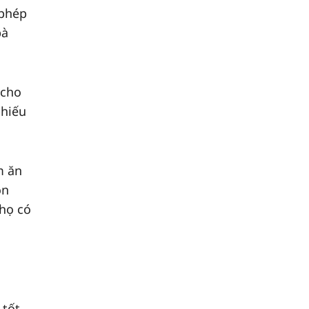
 phép
bà
 cho
phiếu
m ăn
òn
 họ có
 tốt