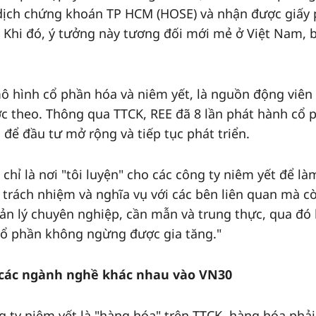
 dịch chứng khoán TP HCM (HOSE) và nhận được giấy
. Khi đó, ý tưởng này tương đối mới mẻ ở Việt Nam, 
ô hình cổ phần hóa và niêm yết, là nguồn động viên
c theo. Thông qua TTCK, REE đã 8 lần phát hành cổ 
để đầu tư mở rộng và tiếp tục phát triển.
chỉ là nơi "tôi luyện" cho các công ty niêm yết để là
trách nhiệm và nghĩa vụ với các bên liên quan mà c
ản lý chuyên nghiệp, cần mẫn và trung thực, qua đó
 cổ phần không ngừng được gia tăng."
các ngành nghề khác nhau vào VN30
 ty niêm yết là "hàng hóa" trên TTCK, hàng hóa phải