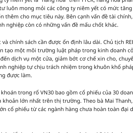
 tư luôn mong mỏi các công ty niêm yết có mức tăng
ốn thêm cho mục tiêu này. Bên cạnh vấn đề tài chính
anh nghiệp còn có những vấn đề mấu chốt khác.
 và chính sách cần được ổn định lâu dài. Chủ tịch RE
iến tạo một môi trường luật pháp trong kinh doanh c
 đến dịch vụ một cửa, giảm bớt cơ chế xin cho, chuy
anh nghiệp tự chịu trách nhiệm trong khuôn khổ phá
ộng được làm.
 khoán trong rổ VN30 bao gồm cổ phiếu của 30 doa
h khoản lớn nhất trên thị trường. Theo bà Mai Thanh
n lớn cổ phiếu từ các ngành hàng chưa hoàn toàn đại 