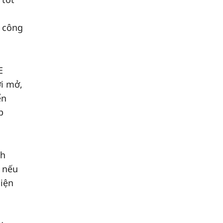
, công
E
ởi mở,
ển
p
nh
, nếu
diện