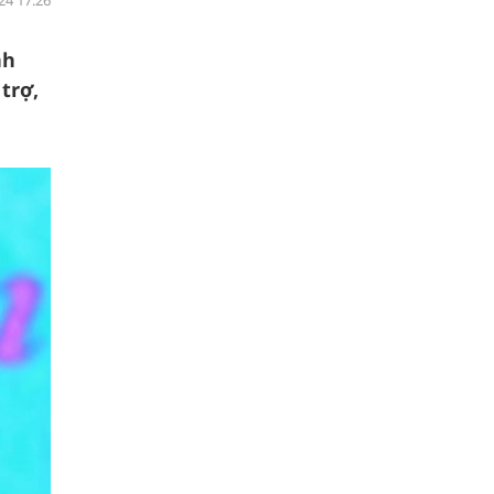
24 17:26
nh
trợ,