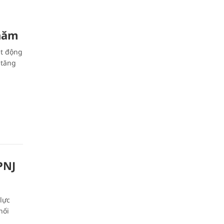
 năm
ạt động
 tăng
PNJ
lực
hối