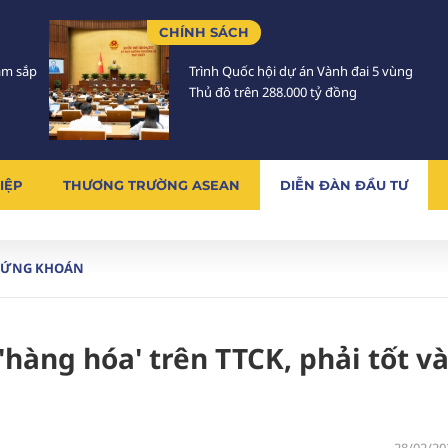
CHÍNH SÁCH
Lâm sắp
Trình Quốc hội dự án Vành đai 5 vùng
Thủ đô trên 288.000 tỷ đồng
IỆP
THƯƠNG TRƯỜNG ASEAN
DIỄN ĐÀN ĐẦU TƯ
HỨNG KHOÁN
'hàng hóa' trên TTCK, phải tốt v