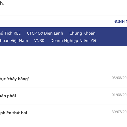
h.
ĐINH
hủ Tịch REE
CTCP Cơ Điện Lạnh
Chứng Khoán
hoán Việt Nam
VN30
Doanh Nghiệp Niêm Yết
05/08/20
ục 'cháy hàng'
01/08/20
hân phối
30/07/20
 phiên thứ hai