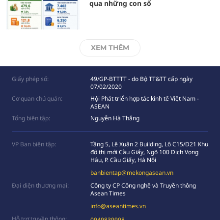
qua những con số
XEM THÊM
Giấy phép số:
49/GP-BTTTT - do Bộ TT&TT cấp ngày
07/02/2020
Cơ quan chủ quản:
Hội Phát triển hợp tác kinh tế Việt Nam -
ASEAN
Tổng biên tập:
Nguyễn Hà Thắng
VP Ban biên tập:
Tầng 5, Lê Xuân 2 Building, Lô C15/D21 Khu
đô thị mới Cầu Giấy, Ngõ 100 Dịch Vọng
Hâụ, P. Cầu Giấy, Hà Nội
banbientap@mekongasean.vn
Đại diện thương mại:
Công ty CP Công nghệ và Truyền thông
Asean Times
info@aseantimes.vn
Hỗ trợ truyền thông:
0949839998