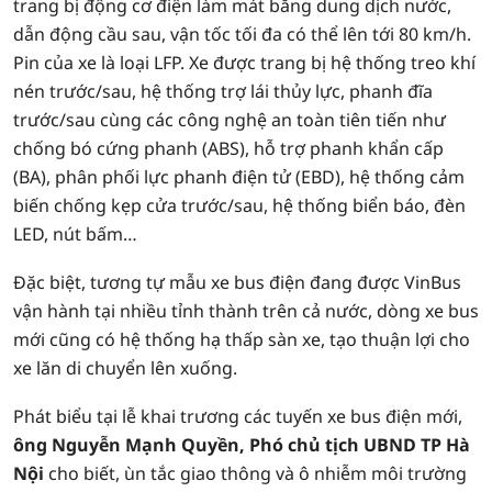
trang bị động cơ điện làm mát bằng dung dịch nước,
dẫn động cầu sau, vận tốc tối đa có thể lên tới 80 km/h.
Pin của xe là loại LFP. Xe được trang bị hệ thống treo khí
nén trước/sau, hệ thống trợ lái thủy lực, phanh đĩa
trước/sau cùng các công nghệ an toàn tiên tiến như
chống bó cứng phanh (ABS), hỗ trợ phanh khẩn cấp
(BA), phân phối lực phanh điện tử (EBD), hệ thống cảm
biến chống kẹp cửa trước/sau, hệ thống biển báo, đèn
LED, nút bấm…
Đặc biệt, tương tự mẫu xe bus điện đang được VinBus
vận hành tại nhiều tỉnh thành trên cả nước, dòng xe bus
mới cũng có hệ thống hạ thấp sàn xe, tạo thuận lợi cho
xe lăn di chuyển lên xuống.
Phát biểu tại lễ khai trương các tuyến xe bus điện mới,
ông Nguyễn Mạnh Quyền, Phó chủ tịch UBND TP Hà
Nội
cho biết, ùn tắc giao thông và ô nhiễm môi trường