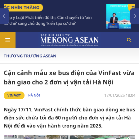
TIÊU ĐIỂM
Bế mạc Hội nghị Ngoại giao 33: Đối ngoại bước
vào giai đoạn hành động mới
THƯƠNG TRƯỜNG ASEAN
Cận cảnh mẫu xe bus điện của VinFast vừa
bàn giao cho 2 đơn vị vận tải Hà Nội
17/01/2025 18:04
VINFAST
HÀ NỘI
Ngày 17/11, VinFast chính thức bàn giao dòng xe bus
điện sức chứa tối đa 60 người cho đơn vị vận tải Hà
Nội để đi vào vận hành trong năm 2025.