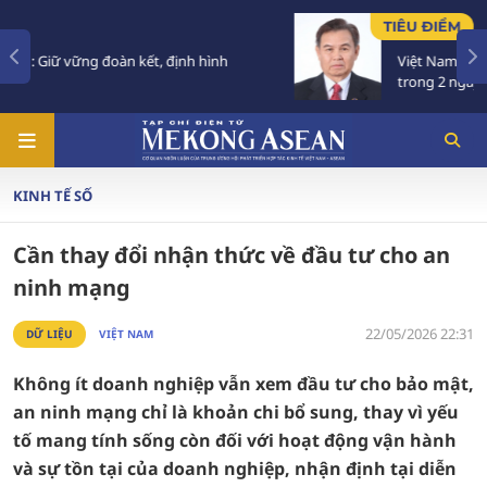
TIÊU ĐIỂM
Việt Nam để Quốc tang Chủ tịch Quốc hội Lào
trong 2 ngày
KINH TẾ SỐ
Cần thay đổi nhận thức về đầu tư cho an
ninh mạng
22/05/2026 22:31
DỮ LIỆU
VIỆT NAM
Không ít doanh nghiệp vẫn xem đầu tư cho bảo mật,
an ninh mạng chỉ là khoản chi bổ sung, thay vì yếu
tố mang tính sống còn đối với hoạt động vận hành
và sự tồn tại của doanh nghiệp, nhận định tại diễn