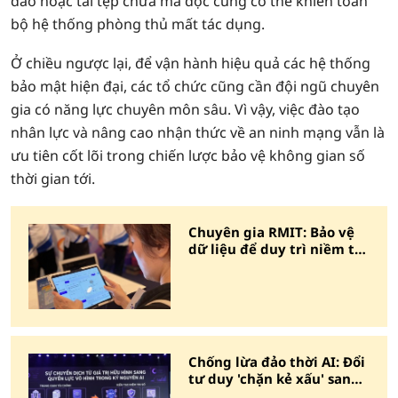
đảo hoặc tải tệp chứa mã độc cũng có thể khiến toàn
bộ hệ thống phòng thủ mất tác dụng.
Ở chiều ngược lại, để vận hành hiệu quả các hệ thống
bảo mật hiện đại, các tổ chức cũng cần đội ngũ chuyên
gia có năng lực chuyên môn sâu. Vì vậy, việc đào tạo
nhân lực và nâng cao nhận thức về an ninh mạng vẫn là
ưu tiên cốt lõi trong chiến lược bảo vệ không gian số
thời gian tới.
Chuyên gia RMIT: Bảo vệ
dữ liệu để duy trì niềm tin
vào kinh tế số
Chống lừa đảo thời AI: Đổi
tư duy 'chặn kẻ xấu' sang
'đồng hành cùng người