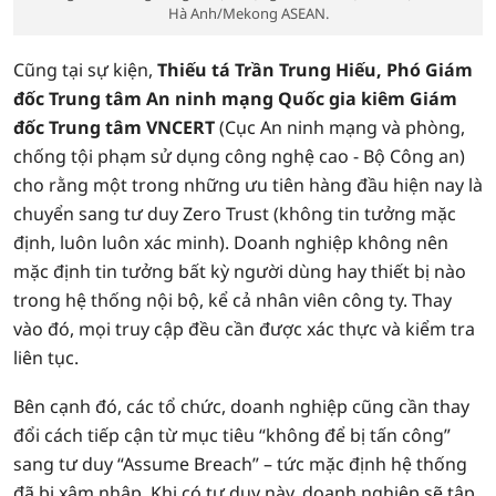
Hà Anh/Mekong ASEAN.
Cũng tại sự kiện,
Thiếu tá Trần Trung Hiếu, Phó Giám
đốc Trung tâm An ninh mạng Quốc gia kiêm Giám
đốc Trung tâm VNCERT
(Cục An ninh mạng và phòng,
chống tội phạm sử dụng công nghệ cao - Bộ Công an)
cho rằng một trong những ưu tiên hàng đầu hiện nay là
chuyển sang tư duy Zero Trust (không tin tưởng mặc
định, luôn luôn xác minh). Doanh nghiệp không nên
mặc định tin tưởng bất kỳ người dùng hay thiết bị nào
trong hệ thống nội bộ, kể cả nhân viên công ty. Thay
vào đó, mọi truy cập đều cần được xác thực và kiểm tra
liên tục.
Bên cạnh đó, các tổ chức, doanh nghiệp cũng cần thay
đổi cách tiếp cận từ mục tiêu “không để bị tấn công”
sang tư duy “Assume Breach” – tức mặc định hệ thống
đã bị xâm nhập. Khi có tư duy này, doanh nghiệp sẽ tập