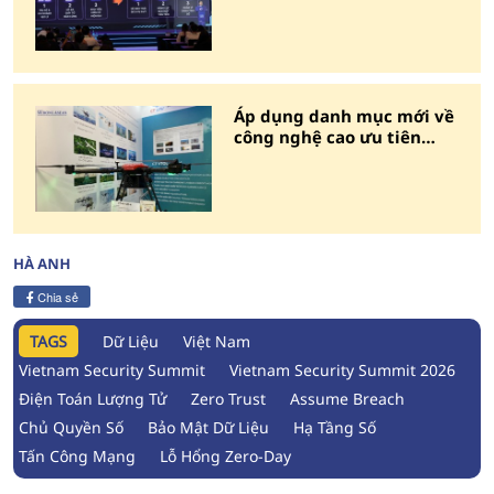
tốt'
Áp dụng danh mục mới về
công nghệ cao ưu tiên
phát triển
HÀ ANH
Chia sẻ
TAGS
Dữ Liệu
Việt Nam
Vietnam Security Summit
Vietnam Security Summit 2026
Điện Toán Lượng Tử
Zero Trust
Assume Breach
Chủ Quyền Số
Bảo Mật Dữ Liệu
Hạ Tầng Số
Tấn Công Mạng
Lỗ Hổng Zero-Day