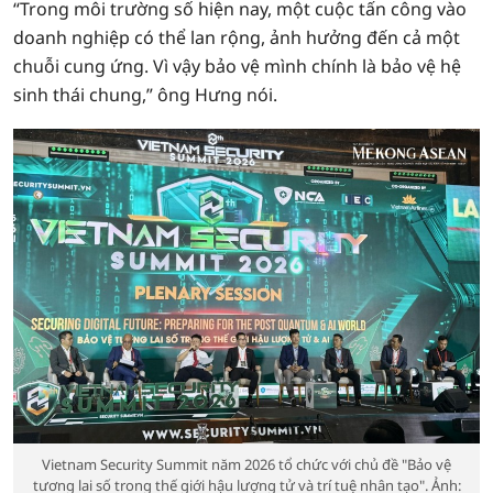
“Trong môi trường số hiện nay, một cuộc tấn công vào
doanh nghiệp có thể lan rộng, ảnh hưởng đến cả một
chuỗi cung ứng. Vì vậy bảo vệ mình chính là bảo vệ hệ
sinh thái chung,” ông Hưng nói.
Vietnam Security Summit năm 2026 tổ chức với chủ đề "Bảo vệ
tương lai số trong thế giới hậu lượng tử và trí tuệ nhân tạo". Ảnh: