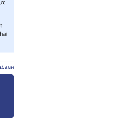
rực
t
hai
HÀ ANH