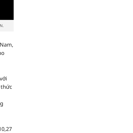
N.
t Nam,
ho
với
 thức
ng
10,27