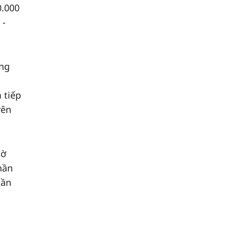
0.000
 -
ông
 tiếp
rên
hờ
hần
hần