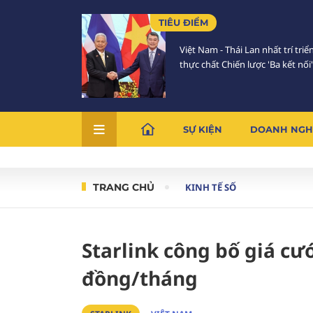
TIÊU ĐIỂM
Việt Nam - Thái Lan nhất trí triể
thực chất Chiến lược 'Ba kết nối'
SỰ KIỆN
DOANH NGH
TRANG CHỦ
KINH TẾ SỐ
Starlink công bố giá cướ
đồng/tháng