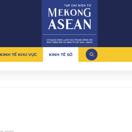
KINH TẾ KHU VỰC
KINH TẾ SỐ