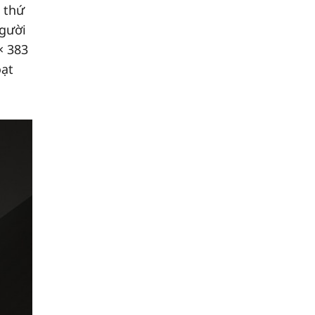
ệ thứ
người
× 383
oạt