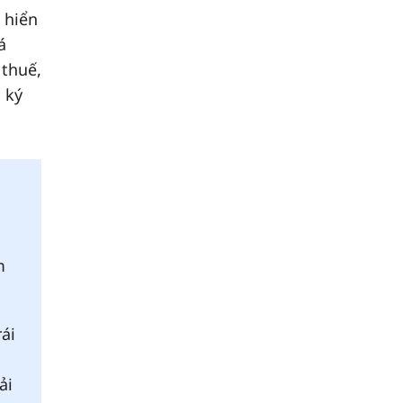
 hiển
á
 thuế,
 ký
m
ái
ải