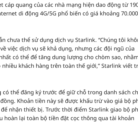
net cáp quang của các nhà mạng hiện dao động từ 19
nternet di động 4G/5G phổ biến có giá khoảng 70.000
ẫn chưa thể sử dụng dịch vụ Starlink. “Chúng tôi kh
 về việc dịch vụ sẽ khả dụng, nhưng các đội ngũ của
 nhất có thể để tăng dung lượng cho chòm sao, nhằm
hiều khách hàng trên toàn thế giới,” Starlink viết t
g có thể đăng ký trước để giữ chỗ trong danh sách c
u đồng. Khoản tiền này sẽ được khấu trừ vào giá bộ p
để nhận thiết bị. Trước thời điểm Starlink giao bộ p
 hoàn lại toàn bộ tiền đặt cọc thông qua tài khoản