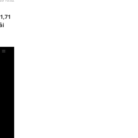
26 10:02
1,71
ải