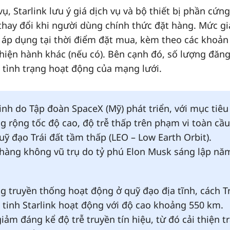
, Starlink lưu ý giá dịch vụ và bộ thiết bị phần cứng
ể thay đổi khi người dùng chính thức đặt hàng. Mức gi
á áp dụng tại thời điểm đặt mua, kèm theo các khoản
 hiện hành khác (nếu có). Bên cạnh đó, số lượng đăng
o tình trạng hoạt động của mạng lưới.
 tinh do Tập đoàn SpaceX (Mỹ) phát triển, với mục tiêu
g rộng tốc độ cao, độ trễ thấp trên phạm vi toàn cầu
ỹ đạo Trái đất tầm thấp (LEO – Low Earth Orbit).
 hàng không vũ trụ do tỷ phú Elon Musk sáng lập nă
ng truyền thống hoạt động ở quỹ đạo địa tĩnh, cách Tr
 tinh Starlink hoạt động với độ cao khoảng 550 km.
m đáng kể độ trễ truyền tín hiệu, từ đó cải thiện tr