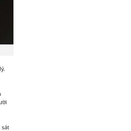
ý.
m
ười
 sát