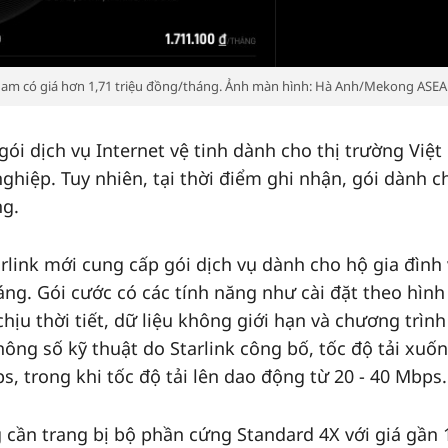
t Nam có giá hơn 1,71 triệu đồng/tháng. Ảnh màn hình: Hà Anh/Mekong ASEA
 gói dịch vụ Internet vệ tinh dành cho thị trường Việ
hiệp. Tuy nhiên, tại thời điểm ghi nhận, gói dành c
ng.
rlink mới cung cấp gói dịch vụ dành cho hộ gia đình 
ng. Gói cước có các tính năng như cài đặt theo hình
hịu thời tiết, dữ liệu không giới hạn và chương trình
ông số kỹ thuật do Starlink công bố, tốc độ tải xuố
, trong khi tốc độ tải lên dao động từ 20 - 40 Mbps.
 cần trang bị bộ phần cứng Standard 4X với giá gần 