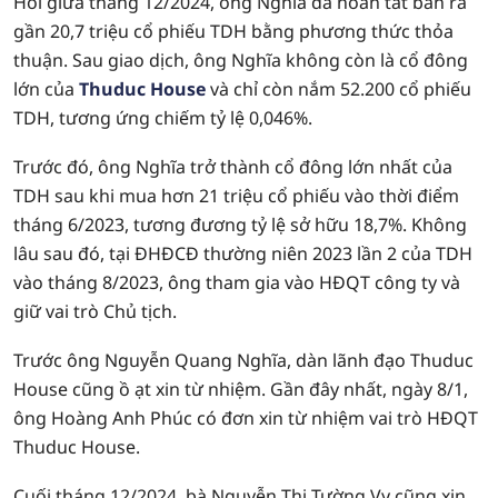
Hồi giữa tháng 12/2024, ông Nghĩa đã hoàn tất bán ra
gần 20,7 triệu cổ phiếu TDH bằng phương thức thỏa
thuận. Sau giao dịch, ông Nghĩa không còn là cổ đông
lớn của
Thuduc House
và chỉ còn nắm 52.200 cổ phiếu
TDH, tương ứng chiếm tỷ lệ 0,046%.
Trước đó, ông Nghĩa trở thành cổ đông lớn nhất của
TDH sau khi mua hơn 21 triệu cổ phiếu vào thời điểm
tháng 6/2023, tương đương tỷ lệ sở hữu 18,7%. Không
lâu sau đó, tại ĐHĐCĐ thường niên 2023 lần 2 của TDH
vào tháng 8/2023, ông tham gia vào HĐQT công ty và
giữ vai trò Chủ tịch.
Trước ông Nguyễn Quang Nghĩa, dàn lãnh đạo Thuduc
House cũng ồ ạt xin từ nhiệm. Gần đây nhất, ngày 8/1,
ông Hoàng Anh Phúc có đơn xin từ nhiệm vai trò HĐQT
Thuduc House.
Cuối tháng 12/2024, bà Nguyễn Thị Tường Vy cũng xin