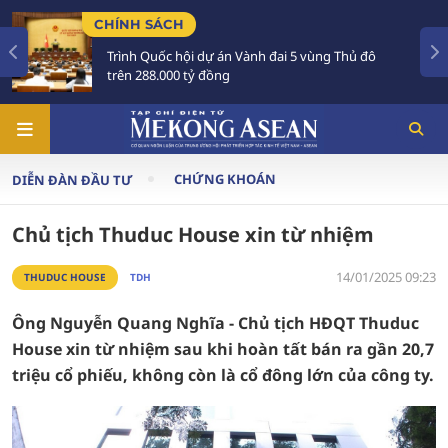
H
TIÊU ĐIỂM
hội dự án Vành đai 5 vùng Thủ đô
Tổng Bí thư, Ch
 tỷ đồng
Australia và Ne
CHỨNG KHOÁN
DIỄN ĐÀN ĐẦU TƯ
Chủ tịch Thuduc House xin từ nhiệm
14/01/2025 09:23
THUDUC HOUSE
TDH
Ông Nguyễn Quang Nghĩa - Chủ tịch HĐQT Thuduc
House xin từ nhiệm sau khi hoàn tất bán ra gần 20,7
triệu cổ phiếu, không còn là cổ đông lớn của công ty.