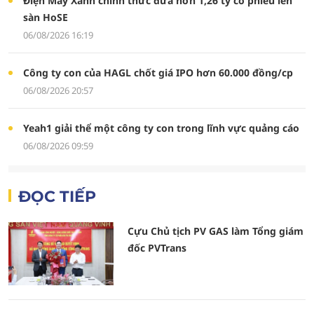
Điện Máy Xanh chính thức đưa hơn 1,26 tỷ cổ phiếu lên
sàn HoSE
06/08/2026 16:19
Công ty con của HAGL chốt giá IPO hơn 60.000 đồng/cp
06/08/2026 20:57
Yeah1 giải thể một công ty con trong lĩnh vực quảng cáo
06/08/2026 09:59
ĐỌC TIẾP
Cựu Chủ tịch PV GAS làm Tổng giám
đốc PVTrans