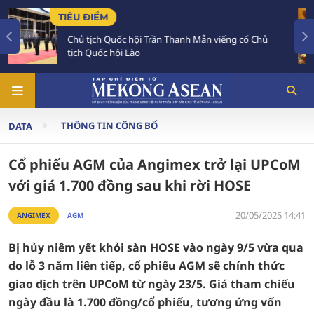
TIÊU ĐIỂM
h Mẫn viếng cố Chủ
Chủ tịch Quốc hội Lào luôn dành
đậm đối với Việt Nam
THÔNG TIN CÔNG BỐ
DATA
Cổ phiếu AGM của Angimex trở lại UPCoM
với giá 1.700 đồng sau khi rời HOSE
20/05/2025 14:41
ANGIMEX
AGM
Bị hủy niêm yết khỏi sàn HOSE vào ngày 9/5 vừa qua
do lỗ 3 năm liên tiếp, cổ phiếu AGM sẽ chính thức
giao dịch trên UPCoM từ ngày 23/5. Giá tham chiếu
ngày đầu là 1.700 đồng/cổ phiếu, tương ứng vốn