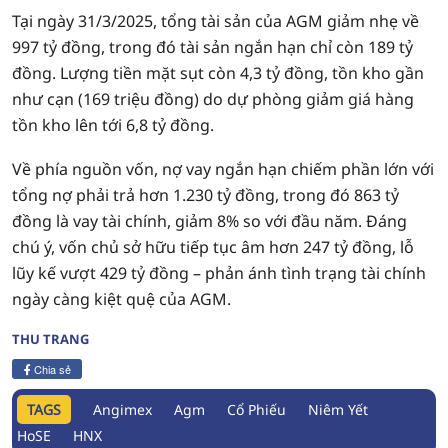
Tại ngày 31/3/2025, tổng tài sản của AGM giảm nhẹ về
997 tỷ đồng, trong đó tài sản ngắn hạn chỉ còn 189 tỷ
đồng. Lượng tiền mặt sụt còn 4,3 tỷ đồng, tồn kho gần
như cạn (169 triệu đồng) do dự phòng giảm giá hàng
tồn kho lên tới 6,8 tỷ đồng.
Về phía nguồn vốn, nợ vay ngắn hạn chiếm phần lớn với
tổng nợ phải trả hơn 1.230 tỷ đồng, trong đó 863 tỷ
đồng là vay tài chính, giảm 8% so với đầu năm. Đáng
chú ý, vốn chủ sở hữu tiếp tục âm hơn 247 tỷ đồng, lỗ
lũy kế vượt 429 tỷ đồng – phản ánh tình trạng tài chính
ngày càng kiệt quệ của AGM.
THU TRANG
Chia sẻ
TAGS
Angimex
Agm
Cổ Phiếu
Niêm Yết
HoSE
HNX