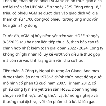
Theo đó, toàn bộ cổ phiếu AGM sẽ chính thức giao dịch
trở lại trên sàn UPCoM kể từ ngày 23/5. Tổng cộng 18,2
triệu cổ phiếu AGM sẽ được đưa vào giao dịch với giá
tham chiếu 1.700 đồng/cổ phiếu, tương ứng mức vốn
hóa gần 31 tỷ đồng.
Trước đó, AGM bị hủy niêm yết trên sàn HOSE từ ngày
9/5/2025 sau ba năm liên tiếp thua lỗ, theo báo cáo tài
chính hợp nhất kiểm toán giai đoạn 2022 - 2024. Công ty
không chỉ ghi nhận lỗ lũy kế vượt vốn điều lệ thực góp
mà còn rơi vào tình trạng âm vốn chủ sở hữu.
Tiền thân là Công ty Ngoại thương An Giang, Angimex
được thành lập năm 1976 và chính thức hoạt động dưới
mô hình cổ phần từ cuối năm 2007. Từ năm 2012, cổ
phiếu công ty niêm yết trên sàn HoSE. Doanh nghiệp
chuyên về lĩnh vực lương thực, vật tư nông nghiệp và
thương mại dịch vụ, với sản phẩm chủ lực là lúa gạo.