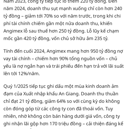
Năm 2023, công ty tiếp tục lỗ thêm 220 tỷ đồng. Đến
năm 2024, doanh thu sụt mạnh xuống chỉ còn hơn 240
tỷ đồng – giảm tới 70% so với năm trước, trong khi chi
phí tài chính chiếm gần một nửa doanh thu, khiến
Angimex lỗ sau thuế hơn 250 tỷ đồng. Lỗ lũy kế chạm
mốc gần 420 tỷ đồng, vốn chủ sở hữu âm 235 tỷ.
Tính đến cuối 2024, Angimex mang hơn 950 tỷ đồng nợ
vay tài chính – chiếm hơn 90% tổng nguồn vốn – chủ
yếu là nợ ngắn hạn và trái phiếu đến hạn trả với lãi suất
lên tới 12%/năm.
Quý 1/2025 tiếp tục ghi dấu một mùa kinh doanh ảm
đạm của Xuất nhập khẩu An Giang. Doanh thu thuần
chỉ đạt 21 tỷ đồng, giảm 64% so với cùng kỳ do không
còn đóng góp từ các công ty con đã thoái vốn. Tuy
nhiên, nhờ không còn bán hàng dưới giá vốn, công ty
ghi nhận lãi gộp hơn 170 triệu đồng – cải thiện đáng kể