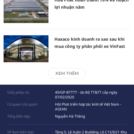
lợi nhuận năm
Haxaco kinh doanh ra sao sau khi
mua công ty phân phối xe VinFast
XEM THÊM
Giấy phép số:
49/GP-BTTTT - do Bộ TT&TT cấp ngày
07/02/2020
Cơ quan chủ quản:
Hội Phát triển hợp tác kinh tế Việt Nam -
ASEAN
Tổng biên tập:
Nguyễn Hà Thắng
VP Ban biên tập:
Tầng 5, Lê Xuân 2 Building, Lô C15/D21 Khu