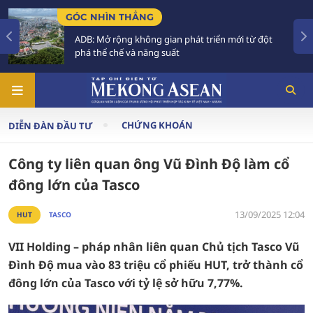
N THẲNG
TIÊU ĐIỂM
rộng không gian phát triển mới từ đột
Tăng trưởng
chế và năng suất
Phải xây dự
CHỨNG KHOÁN
DIỄN ĐÀN ĐẦU TƯ
Công ty liên quan ông Vũ Đình Độ làm cổ
đông lớn của Tasco
13/09/2025 12:04
HUT
TASCO
VII Holding – pháp nhân liên quan Chủ tịch Tasco Vũ
Đình Độ mua vào 83 triệu cổ phiếu HUT, trở thành cổ
đông lớn của Tasco với tỷ lệ sở hữu 7,77%.