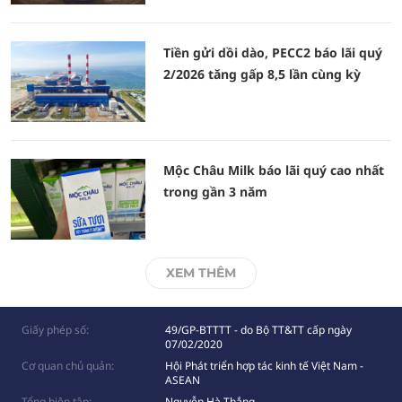
Tiền gửi dồi dào, PECC2 báo lãi quý
2/2026 tăng gấp 8,5 lần cùng kỳ
Mộc Châu Milk báo lãi quý cao nhất
trong gần 3 năm
XEM THÊM
Giấy phép số:
49/GP-BTTTT - do Bộ TT&TT cấp ngày
07/02/2020
Cơ quan chủ quản:
Hội Phát triển hợp tác kinh tế Việt Nam -
ASEAN
Tổng biên tập:
Nguyễn Hà Thắng