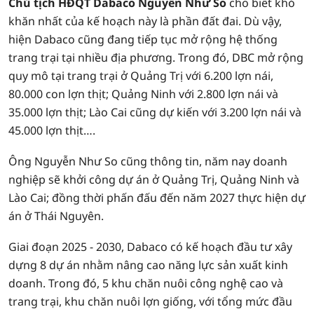
Chủ tịch HĐQT Dabaco Nguyễn Như So
cho biết khó
khăn nhất của kế hoạch này là phần đất đai. Dù vậy,
hiện Dabaco cũng đang tiếp tục mở rộng hệ thống
trang trại tại nhiều địa phương. Trong đó, DBC mở rộng
quy mô tại trang trại ở Quảng Trị với 6.200 lợn nái,
80.000 con lợn thịt; Quảng Ninh với 2.800 lợn nái và
35.000 lợn thịt; Lào Cai cũng dự kiến với 3.200 lợn nái và
45.000 lợn thịt….
Ông Nguyễn Như So cũng thông tin, năm nay doanh
nghiệp sẽ khởi công dự án ở Quảng Trị, Quảng Ninh và
Lào Cai; đồng thời phấn đấu đến năm 2027 thực hiện dự
án ở Thái Nguyên.
Giai đoạn 2025 - 2030, Dabaco có kế hoạch đầu tư xây
dựng 8 dự án nhằm nâng cao năng lực sản xuất kinh
doanh. Trong đó, 5 khu chăn nuôi công nghệ cao và
trang trại, khu chăn nuôi lợn giống, với tổng mức đầu