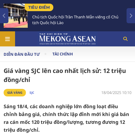
TIÊU ĐIỂM
Chủ tịch Quốc hội Trần Thanh Mẫn viếng cố Chủ
tịch Quốc hội Lào
TÀI CHÍNH
DIỄN ĐÀN ĐẦU TƯ
Giá vàng SJC lên cao nhất lịch sử: 12 triệu
đồng/chỉ
18/04/2025 10:10
GIÁ VÀNG
SJC
Sáng 18/4, các doanh nghiệp lớn đồng loạt điều
chỉnh bảng giá, chính thức lập đỉnh mới khi giá bán
ra cán mốc 120 triệu đồng/lượng, tương đương 12
triệu đồng/chỉ.