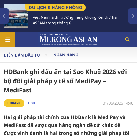
ỊCH & HÀNG KHÔNG
CHÍNH S
t Nam là thị trường hàng không lớn thứ hai
Tạo khuô
N trong tháng 8
triển các
NGÂN HÀNG
DIỄN ĐÀN ĐẦU TƯ
HDBank ghi dấu ấn tại Sao Khuê 2026 với
bộ đôi giải pháp y tế số MediPay –
MediFast
01/06/2026 14:40
HDBANK
HDB
Hai giải pháp tài chính của HDBank là MediPay và
MediFast đã vượt qua hàng ngàn đề cử khác để
được vinh danh là hai trong số những giải pháp tối