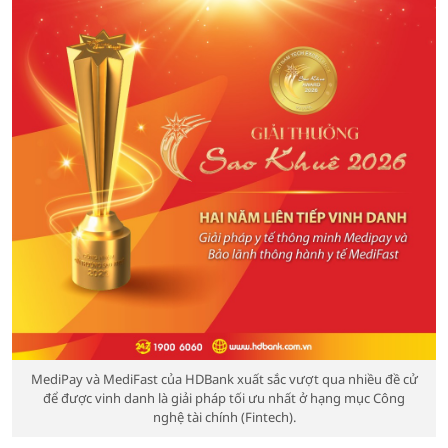
MediPay và MediFast của HDBank xuất sắc vượt qua nhiều đề cử
để được vinh danh là giải pháp tối ưu nhất ở hạng mục Công
nghệ tài chính (Fintech).