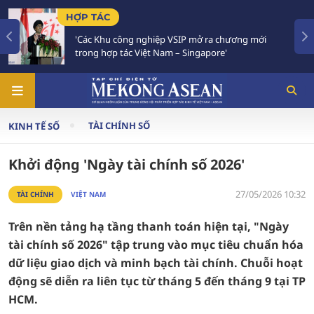
TIÊU ĐIỂM
nghiệp VSIP mở ra chương mới
Việt Nam - Thái Lan 
iệt Nam – Singapore'
Chiến lược 'Ba kết nố
TÀI CHÍNH SỐ
KINH TẾ SỐ
Khởi động 'Ngày tài chính số 2026'
27/05/2026 10:32
TÀI CHÍNH
VIỆT NAM
Trên nền tảng hạ tầng thanh toán hiện tại, "Ngày
tài chính số 2026" tập trung vào mục tiêu chuẩn hóa
dữ liệu giao dịch và minh bạch tài chính. Chuỗi hoạt
động sẽ diễn ra liên tục từ tháng 5 đến tháng 9 tại TP
HCM.