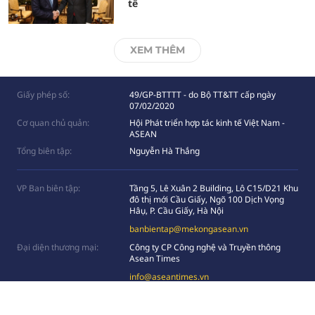
tế
XEM THÊM
Giấy phép số:
49/GP-BTTTT - do Bộ TT&TT cấp ngày
07/02/2020
Cơ quan chủ quản:
Hội Phát triển hợp tác kinh tế Việt Nam -
ASEAN
Tổng biên tập:
Nguyễn Hà Thắng
VP Ban biên tập:
Tầng 5, Lê Xuân 2 Building, Lô C15/D21 Khu
đô thị mới Cầu Giấy, Ngõ 100 Dịch Vọng
Hâụ, P. Cầu Giấy, Hà Nội
banbientap@mekongasean.vn
Đại diện thương mại:
Công ty CP Công nghệ và Truyền thông
Asean Times
info@aseantimes.vn
Hỗ trợ truyền thông:
0949839998