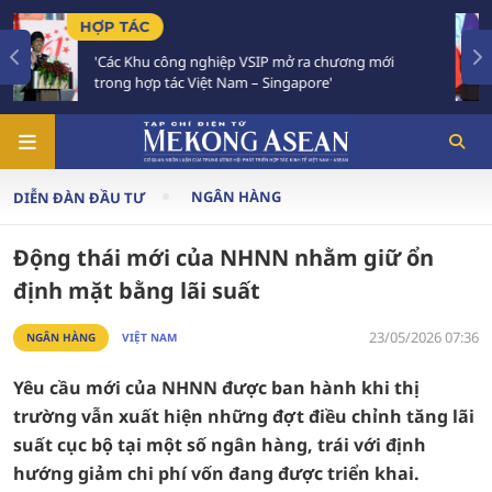
TIÊU ĐIỂM
chương mới
Việt Nam - Thái Lan nhất trí triển khai 
e'
Chiến lược 'Ba kết nối'
NGÂN HÀNG
DIỄN ĐÀN ĐẦU TƯ
Động thái mới của NHNN nhằm giữ ổn
định mặt bằng lãi suất
23/05/2026 07:36
NGÂN HÀNG
VIỆT NAM
Yêu cầu mới của NHNN được ban hành khi thị
trường vẫn xuất hiện những đợt điều chỉnh tăng lãi
suất cục bộ tại một số ngân hàng, trái với định
hướng giảm chi phí vốn đang được triển khai.