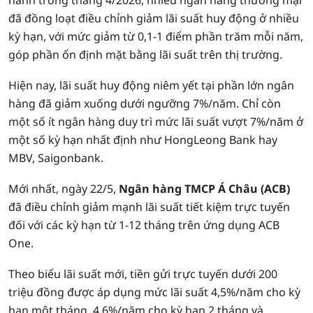
hành trong tháng 4/2026, nhiều ngân hàng thương mại
đã đồng loạt điều chỉnh giảm lãi suất huy động ở nhiều
kỳ hạn, với mức giảm từ 0,1-1 điểm phần trăm mỗi năm,
góp phần ổn định mặt bằng lãi suất trên thị trường.
Hiện nay, lãi suất huy động niêm yết tại phần lớn ngân
hàng đã giảm xuống dưới ngưỡng 7%/năm. Chỉ còn
một số ít ngân hàng duy trì mức lãi suất vượt 7%/năm ở
một số kỳ hạn nhất định như HongLeong Bank hay
MBV, Saigonbank.
Mới nhất, ngày 22/5,
Ngân hàng TMCP Á Châu (ACB)
đã điều chỉnh giảm mạnh lãi suất tiết kiệm trực tuyến
đối với các kỳ hạn từ 1-12 tháng trên ứng dụng ACB
One.
Theo biểu lãi suất mới, tiền gửi trực tuyến dưới 200
triệu đồng được áp dụng mức lãi suất 4,5%/năm cho kỳ
hạn một tháng, 4,6%/năm cho kỳ hạn 2 tháng và