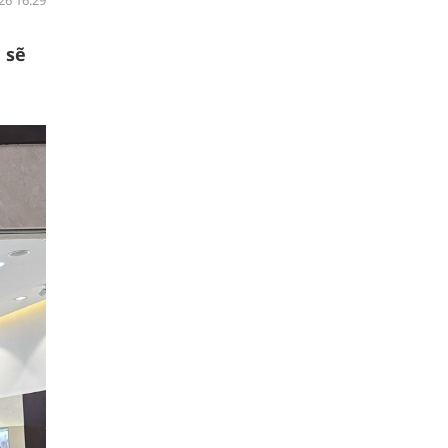
26 16:29
 sẽ