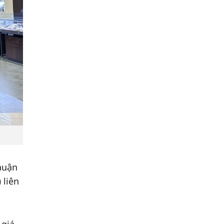
huận
)
liên