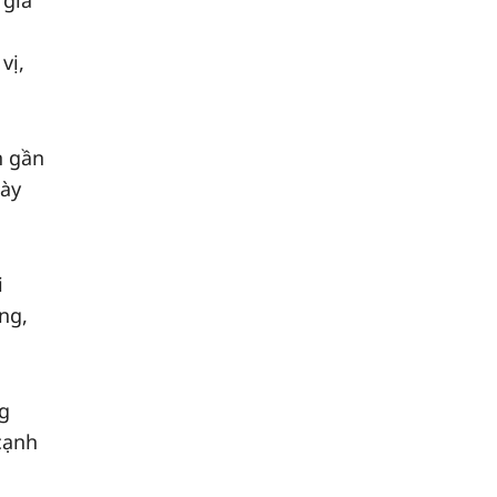
 giá
vị,
n gần
gày
i
ng,
ng
cạnh