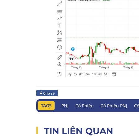
Chia sẻ
TAGS
PNJ
Cổ Phiếu
Cổ Phiếu PNJ
Cổ
TIN LIÊN QUAN