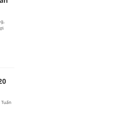
oàn
ng,
ợi
20
h Tuấn