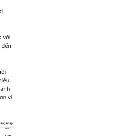
ới
o với
c đến
hồi
hiếu,
hanh
ơn vị