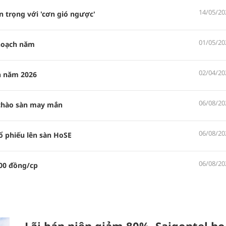
14/05/20
n trọng với 'cơn gió ngược'
01/05/20
 hoạch năm
02/04/20
n năm 2026
06/08/20
 chào sàn may mắn
06/08/20
ổ phiếu lên sàn HoSE
06/08/20
000 đồng/cp