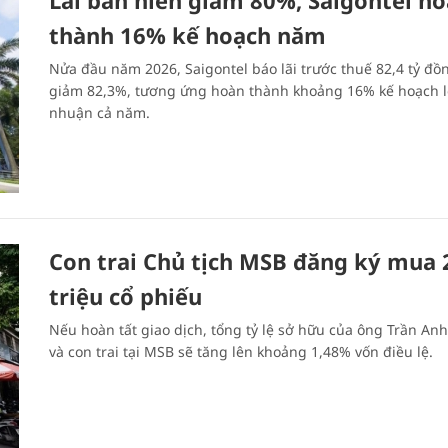
Lãi bán niên giảm 80%, Saigontel h
thành 16% kế hoạch năm
Nửa đầu năm 2026, Saigontel báo lãi trước thuế 82,4 tỷ đồ
giảm 82,3%, tương ứng hoàn thành khoảng 16% kế hoạch l
nhuận cả năm.
Con trai Chủ tịch MSB đăng ký mua 
triệu cổ phiếu
Nếu hoàn tất giao dịch, tổng tỷ lệ sở hữu của ông Trần An
và con trai tại MSB sẽ tăng lên khoảng 1,48% vốn điều lệ.