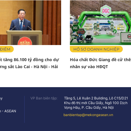
 ĐIỂM
HỒ SƠ DOANH NGHIỆP
t tăng 86.100 tỷ đồng cho dự
Hóa chất Đức Giang đề cử th
ng sắt Lào Cai - Hà Nội - Hải
nhân sự vào HĐQT
ày
VP Ban biên tập:
Tầng 5, Lê Xuân 2 Building, Lô C15/D21
Khu đô thị mới Cầu Giấy, Ngõ 100 Dịch
Vọng Hâụ, P. Cầu Giấy, Hà Nội
am - ASEAN
banbientap@mekongasean.vn