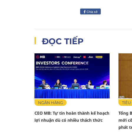
Chia sẻ
ĐỌC TIẾP
NGÂN HÀNG
TIÊU
CEO MB: Tự tin hoàn thành kế hoạch
Tổng B
lợi nhuận dù có nhiều thách thức
mới cô
phát t