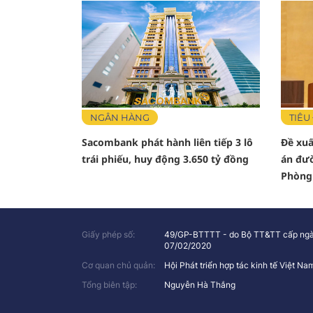
NGÂN HÀNG
TIÊU
Sacombank phát hành liên tiếp 3 lô
Đề xuấ
trái phiếu, huy động 3.650 tỷ đồng
án đườ
Phòng
Giấy phép số:
49/GP-BTTTT - do Bộ TT&TT cấp ng
07/02/2020
Cơ quan chủ quản:
Hội Phát triển hợp tác kinh tế Việt N
Tổng biên tập:
Nguyễn Hà Thắng