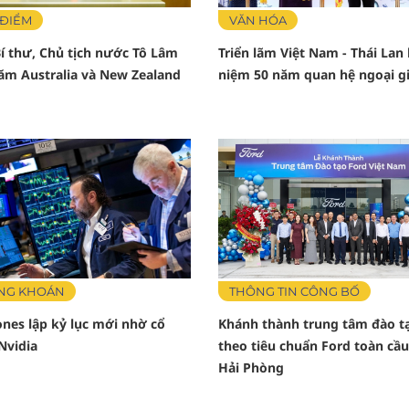
 ĐIỂM
VĂN HÓA
í thư, Chủ tịch nước Tô Lâm
Triển lãm Việt Nam - Thái Lan
ăm Australia và New Zealand
niệm 50 năm quan hệ ngoại g
NG KHOÁN
THÔNG TIN CÔNG BỐ
nes lập kỷ lục mới nhờ cổ
Khánh thành trung tâm đào t
Nvidia
theo tiêu chuẩn Ford toàn cầu
Hải Phòng