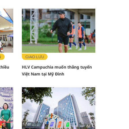
N
GIAO LƯU
chiều
HLV Campuchia muốn thắng tuyển
Việt Nam tại Mỹ Đình