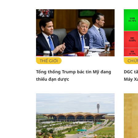
THẾ GIỚI
CHỨ
Tổng thống Trump bác tin Mỹ đang
DGC tă
thiếu đạn dược
Máy X