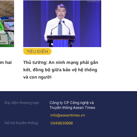
TIÊU ĐIỂM
êm hai
Thủ tướng: An ninh mạng phải gắn
kết, đồng bộ giữa bảo vệ hệ thống
và con người
Đại diện thương mại:
Công ty CP Công nghệ và
Truyền thông Asean Times
info@aseantimes.vn
Hỗ trợ truyền thông:
0949839998