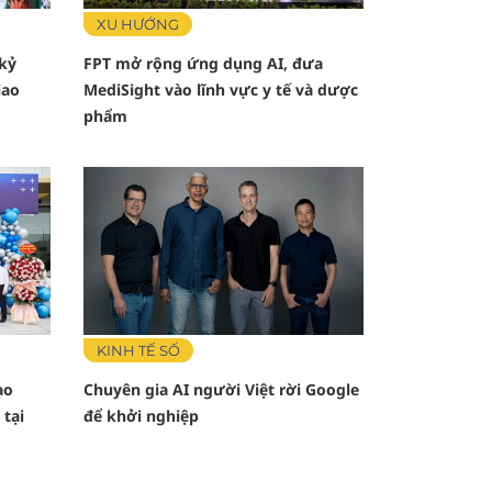
XU HƯỚNG
 kỷ
FPT mở rộng ứng dụng AI, đưa
iao
MediSight vào lĩnh vực y tế và dược
phẩm
KINH TẾ SỐ
ạo
Chuyên gia AI người Việt rời Google
 tại
để khởi nghiệp