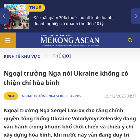
TIÊU ĐIỂM
t giảm 30% thuế cho hộ kinh doanh,
'Cùng ASEA
nghiệp có doanh thu đến 10 tỷ
chung của
THẾ GIỚI
KINH TẾ KHU VỰC
Ngoại trưởng Nga nói Ukraine không có
thiện chí hòa bình
29/12/2023 08:27
NGA
NGOẠI TRƯỞNG NGA SERGEI LAVROV
Ngoại trưởng Nga Sergei Lavrov cho rằng chính
quyền Tổng thống Ukraine Volodymyr Zelensky đang
vận hành trong khuôn khổ thời chiến và thiếu ý chí
xây dựng hòa bình, khi nước này vẫn đang duy trì