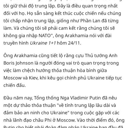
tôi giữ thái độ trung lập. Đây là điều quan trọng nhất
đối với họ. Họ sẵn sàng kết thúc cuộc chiến nếu chúng
tôi chấp nhận trung lập, giống như Phần Lan đã từng
làm. Và chúng tôi sẽ phải cam kết rằng chúng tôi sẽ
không gia nhập NATO", ông Arakhamia nói với đài
truyền hình
Ukraine 1+1
hôm 24/11.
Ông Arakhamia cũng tiết lộ rằng cựu Thủ tướng Anh
Boris Johnson là người đóng vai trò quan trọng trong
việc làm chệch hướng thỏa thuận hòa bình giữa
Moscow và Kiev, khi kêu gọi chính phủ Ukraine tiếp tục
chiến đấu.
Đầu năm nay, Tổng thống Nga Vladimir Putin đã nêu
một dự thảo thỏa thuận "về tính trung lập lâu dài và
đảm bảo an ninh cho Ukraine" trong cuộc gặp với các
nhà lãnh đạo châu Phi ở Moscow. Vào thời điểm đó, ông
Putin cho biết phái đoàn đàm phán Ukraine ban đầu đã