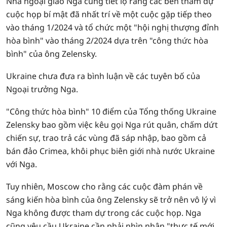
Nhà ngoại giao Nga cũng tiết lộ rằng các bên tham dự
cuộc họp bí mật đã nhất trí về một cuộc gặp tiếp theo
vào tháng 1/2024 và tổ chức một "hội nghị thượng đỉnh
hòa bình" vào tháng 2/2024 dựa trên "công thức hòa
bình" của ông Zelensky.
Ukraine chưa đưa ra bình luận về các tuyên bố của
Ngoại trưởng Nga.
"Công thức hòa bình" 10 điểm của Tổng thống Ukraine
Zelensky bao gồm việc kêu gọi Nga rút quân, chấm dứt
chiến sự, trao trả các vùng đã sáp nhập, bao gồm cả
bán đảo Crimea, khôi phục biên giới nhà nước Ukraine
với Nga.
Tuy nhiên, Moscow cho rằng các cuộc đàm phán về
sáng kiến hòa bình của ông Zelensky sẽ trở nên vô lý vì
Nga không được tham dự trong các cuộc họp. Nga
cũng yêu cầu Ukraine cần phải nhìn nhận "thực tế mới