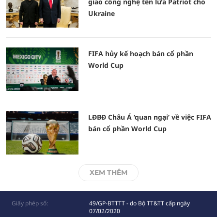
giao công nghệ tên lửa Patriot cho
Ukraine
FIFA hủy kế hoạch bán cổ phần
World Cup
LĐBĐ Châu Á ‘quan ngại’ về việc FIFA
bán cổ phần World Cup
XEM THÊM
Giấy phép số:
49/GP-BTTTT - do Bộ TT&TT cấp ngày
07/02/2020