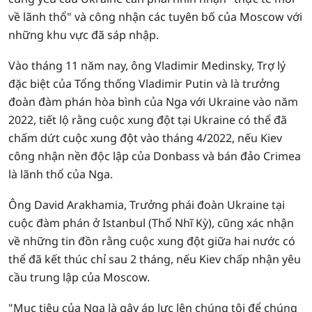
về lãnh thổ" và công nhận các tuyên bố của Moscow với
những khu vực đã sáp nhập.
Vào tháng 11 năm nay, ông Vladimir Medinsky, Trợ lý
đặc biệt của Tổng thống Vladimir Putin và là trưởng
đoàn đàm phán hòa bình của Nga với Ukraine vào năm
2022, tiết lộ rằng cuộc xung đột tại Ukraine có thể đã
chấm dứt cuộc xung đột vào tháng 4/2022, nếu Kiev
công nhận nền độc lập của Donbass và bán đảo Crimea
là lãnh thổ của Nga.
Ông David Arakhamia, Trưởng phái đoàn Ukraine tại
cuộc đàm phán ở Istanbul (Thổ Nhĩ Kỳ), cũng xác nhận
về những tin đồn rằng cuộc xung đột giữa hai nước có
thể đã kết thúc chỉ sau 2 tháng, nếu Kiev chấp nhận yêu
cầu trung lập của Moscow.
"Mục tiêu của Nga là gây áp lực lên chúng tôi để chúng