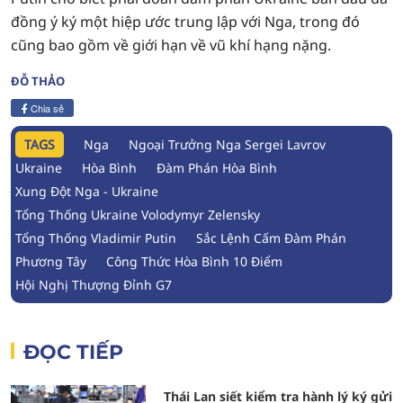
đồng ý ký một hiệp ước trung lập với Nga, trong đó
cũng bao gồm về giới hạn về vũ khí hạng nặng.
ĐỖ THẢO
Chia sẻ
TAGS
Nga
Ngoại Trưởng Nga Sergei Lavrov
Ukraine
Hòa Bình
Đàm Phán Hòa Bình
Xung Đột Nga - Ukraine
Tổng Thống Ukraine Volodymyr Zelensky
Tổng Thống Vladimir Putin
Sắc Lệnh Cấm Đàm Phán
Phương Tây
Công Thức Hòa Bình 10 Điểm
Hội Nghị Thượng Đỉnh G7
ĐỌC TIẾP
Thái Lan siết kiểm tra hành lý ký gửi