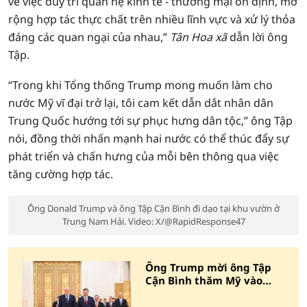
về việc duy trì quan hệ kinh tế - thương mại ổn định, mở
rộng hợp tác thực chất trên nhiều lĩnh vực và xử lý thỏa
đáng các quan ngại của nhau,”
Tân Hoa xã
dẫn lời ông
Tập.
“Trong khi Tổng thống Trump mong muốn làm cho
nước Mỹ vĩ đại trở lại, tôi cam kết dẫn dắt nhân dân
Trung Quốc hướng tới sự phục hưng dân tộc,” ông Tập
nói, đồng thời nhấn mạnh hai nước có thể thúc đẩy sự
phát triển và chấn hưng của mỗi bên thông qua việc
tăng cường hợp tác.
Ông Donald Trump và ông Tập Cận Bình đi dạo tại khu vườn ở
Trung Nam Hải. Video: X/@RapidResponse47
Ông Trump mời ông Tập
Cận Bình thăm Mỹ vào
tháng 9