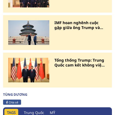
IMF hoan nghênh cuộc
gặp giữa ông Trump và
ông Tập Cận Bình
Tổng thống Trump: Trung
Quốc cam kết không viện
trợ quân sự cho Iran
TÙNG DƯƠNG
Chia sẻ
TAGS
Trung Quốc
MỸ