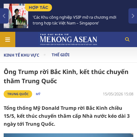
TIÊU ĐIỂM
ệp VSIP mở ra chương mới
Việt Nam - Thái Lan nhất
 Nam – Singapore'
Chiến lược 'Ba kết nối'
THẾ GIỚI
KINH TẾ KHU VỰC
Ông Trump rời Bắc Kinh, kết thúc chuyến
thăm Trung Quốc
15/05/2026 15:08
TRUNG QUỐC
MỸ
Tổng thống Mỹ Donald Trump rời Bắc Kinh chiều
15/5, kết thúc chuyến thăm cấp Nhà nước kéo dài 3
ngày tới Trung Quốc.