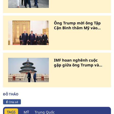
Ông Trump mời ông Tập
Cận Bình thăm Mỹ vào
tháng 9
IMF hoan nghênh cuộc
gặp giữa ông Trump và
ông Tập Cận Bình
ĐỖ THẢO
Chia sẻ
TAGS
MỸ
Trung Quốc