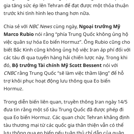
gia tăng sức ép lên Tehran để đạt được một thỏa thuận
trước khi tình hình leo thang hơn nữa.
Chia sẻ với
NBC News
cùng ngày,
Ngoại trưởng Mỹ
Marco Rubio
nói rằng “phía Trung Quốc không ủng hộ
việc quân sự hóa Eo biển Hormuz”. Ông Rubio cũng cho
biết Bắc Kinh cũng không ủng hộ việc Iran áp phí đối với
các tàu đi qua tuyến hàng hải chiến lược này. Trong khi
đó,
Bộ trưởng Tài chính Mỹ Scott Bessent
nói với
CNBC
rằng Trung Quốc “sẽ làm việc thầm lặng” để hỗ
trợ khôi phục hoạt động lưu thông qua Eo biển
Hormuz.
Trong diễn biến liên quan, truyền thông Iran ngày 14/5
đưa tin rằng một số tàu Trung Quốc đã được phép đi
qua Eo biển Hormuz. Các quan chức Tehran khẳng định
tàu thương mại từ các quốc gia thân thiện vẫn có thể
lưu thông qua eo biển nếu tuân thủ chỉ dẫn của quân