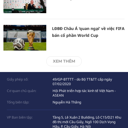
LĐBĐ Châu Á ‘quan ngại’ về việc FIFA
bán cổ phần World Cup
XEM THÊM
Giấy phép số:
49/GP-BTTTT - do Bộ TT&TT cấp ngày
07/02/2020
Cơ quan chủ quản:
Hội Phát triển hợp tác kinh tế Việt Nam -
ASEAN
Tổng biên tập:
Nguyễn Hà Thắng
VP Ban biên tập:
Tầng 5, Lê Xuân 2 Building, Lô C15/D21 Khu
đô thị mới Cầu Giấy, Ngõ 100 Dịch Vọng
Hâụ, P. Cầu Giấy, Hà Nội