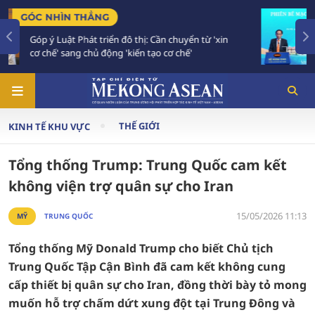
TIÊU ĐIỂM
n từ 'xin
Bế mạc Hội nghị Ngoại giao 33: Đối ngoại
'
vào giai đoạn hành động mới
THẾ GIỚI
KINH TẾ KHU VỰC
Tổng thống Trump: Trung Quốc cam kết
không viện trợ quân sự cho Iran
15/05/2026 11:13
MỸ
TRUNG QUỐC
Tổng thống Mỹ Donald Trump cho biết Chủ tịch
Trung Quốc Tập Cận Bình đã cam kết không cung
cấp thiết bị quân sự cho Iran, đồng thời bày tỏ mong
muốn hỗ trợ chấm dứt xung đột tại Trung Đông và