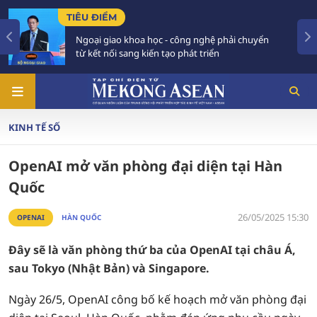
TIÊU ĐIỂM
 khoa học - công nghệ phải chuyển
Tăng trưởng tr
sang kiến tạo phát triển
Phải xây dựng
KINH TẾ SỐ
OpenAI mở văn phòng đại diện tại Hàn
Quốc
26/05/2025 15:30
OPENAI
HÀN QUỐC
Đây sẽ là văn phòng thứ ba của OpenAI tại châu Á,
sau Tokyo (Nhật Bản) và Singapore.
Ngày 26/5, OpenAI công bố kế hoạch mở văn phòng đại