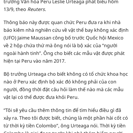
trưởng Văn hóa Peru Leslie Urteaga phát biểu hôm
13/9, theo
Reuters
.
Thông báo này được quan chức Peru đưa ra khi nhà
báo kiêm nhà nghiên cứu về vật thể bay không xác định
(UFO) Jaime Maussan công bố trước Quốc hội Mexico
về 2 hộp chứa thứ mà ông nói là bộ xác của “người
ngoài hành tinh”. Ông cho biết các mẫu vật được phát
hiện tại Peru vào năm 2017.
Bộ trưởng Urteaga cho biết không có tổ chức khoa học
nào ở Peru xác định bộ xác đó không phải của con
người, đồng thời đặt câu hỏi làm thế nào mà các mẫu
vật lại có thể được đưa khỏi Peru.
“Tôi sẽ yêu cầu thêm thông tin để tìm hiểu điều gì đã
xảy ra. Theo tôi được biết, chúng là một phần hài cốt có
từ thời kỳ tiền Colombo”, ông Urteaga nói. Thời kỳ tiền