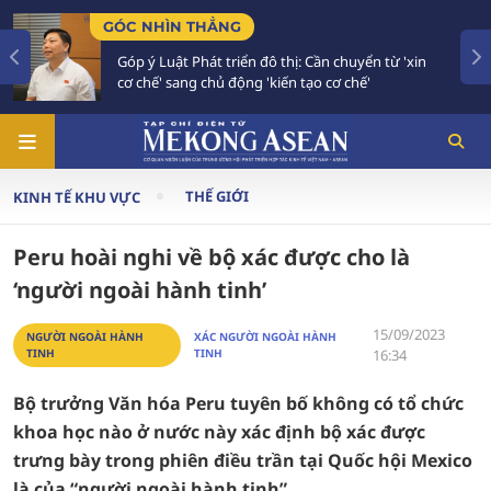
C NHÌN THẲNG
TIÊU 
óp ý Luật Phát triển đô thị: Cần chuyển từ 'xin
Bế mạ
ơ chế' sang chủ động 'kiến tạo cơ chế'
vào g
THẾ GIỚI
KINH TẾ KHU VỰC
Peru hoài nghi về bộ xác được cho là
‘người ngoài hành tinh’
15/09/2023
NGƯỜI NGOÀI HÀNH
XÁC NGƯỜI NGOÀI HÀNH
TINH
TINH
16:34
Bộ trưởng Văn hóa Peru tuyên bố không có tổ chức
khoa học nào ở nước này xác định bộ xác được
trưng bày trong phiên điều trần tại Quốc hội Mexico
là của “người ngoài hành tinh”.