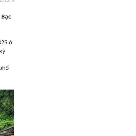
25 20:19
 Bạc
025 ở
 kỳ
 phố