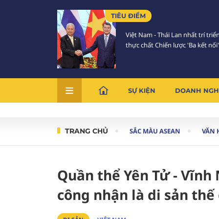
TIÊU ĐIỂM
Việt Nam - Thái Lan nhất trí triể
thực chất Chiến lược 'Ba kết nối'
SỰ KIỆN
DOANH NGH
TRANG CHỦ
SẮC MÀU ASEAN
VĂN 
Quần thể Yên Tử - Vĩnh
công nhận là di sản thế 