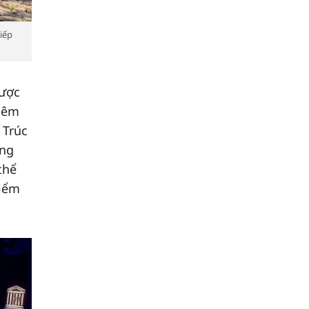
iếp
được
hiêm
 Trúc
áng
thể
điểm