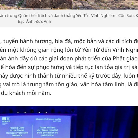
m trong Quần thể di tích và danh thắng Yên Tử - Vĩnh Nghiêm - Côn Sơn, K
Bạc. Ảnh: Đức Anh
, tuyến hành hương, bia đá, mộc bản và các di tích 
rên một không gian rộng lớn từ Yên Tử đến Vĩnh Ng
hản ánh đầy đủ các giai đoạn phát triển của Phật giáo
hế hóa đến sự phục hưng và tiếp tục lan tỏa giá trị s
 này được hình thành từ nhiều thế kỷ trước đây, luôn 
g vai trò là trung tâm tôn giáo, văn hóa tâm linh, là 
 du khách mỗi năm.