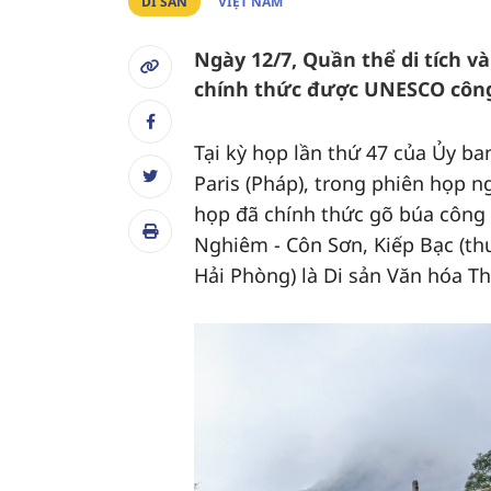
DI SẢN
VIỆT NAM
Ngày 12/7, Quần thể di tích v
chính thức được UNESCO công 
Tại kỳ họp lần thứ 47 của Ủy ba
Paris (Pháp), trong phiên họp ng
họp đã chính thức gõ búa công 
Nghiêm - Côn Sơn, Kiếp Bạc (th
Hải Phòng) là Di sản Văn hóa Th