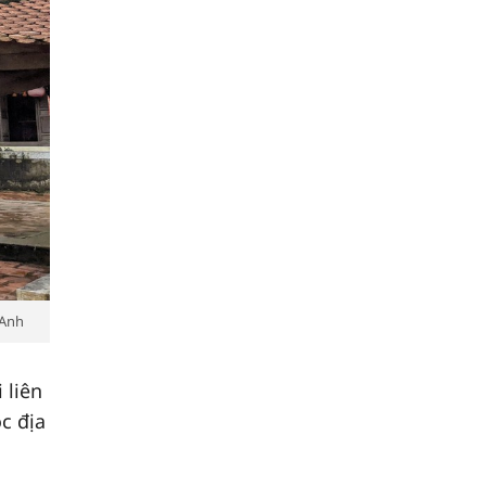
 Anh
 liên
c địa