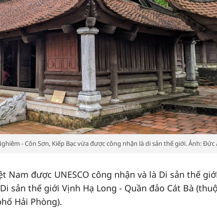
 Nghiêm - Côn Sơn, Kiếp Bạc vừa được công nhận là di sản thế giới. Ảnh: Đức
Việt Nam được UNESCO công nhận và là Di sản thế giới
 Di sản thế giới Vịnh Hạ Long - Quần đảo Cát Bà (thuộ
phố Hải Phòng).