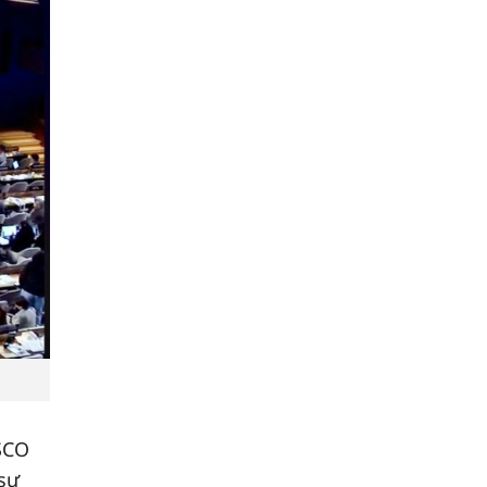
ESCO
 sự