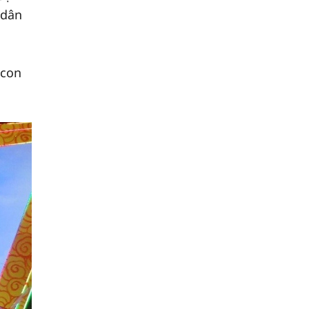
 dân
 con