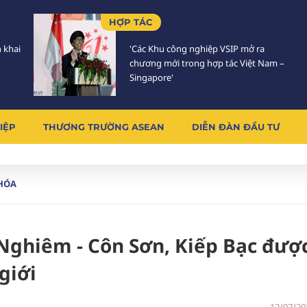
HỢP TÁC
n khai
'Các Khu công nghiệp VSIP mở ra
chương mới trong hợp tác Việt Nam –
Singapore'
IỆP
THƯƠNG TRƯỜNG ASEAN
DIỄN ĐÀN ĐẦU TƯ
HÓA
 Nghiêm - Côn Sơn, Kiếp Bạc đượ
giới