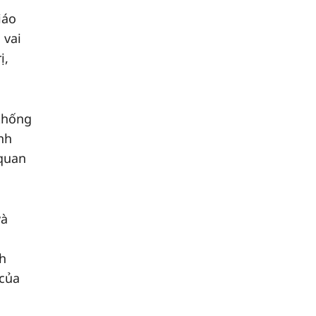
iáo
 vai
ị,
 thống
inh
 quan
và
nh
 của