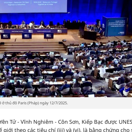
ở thủ đô Paris (Pháp) ngày 12/7/2025.
 Yên Tử - Vĩnh Nghiêm - Côn Sơn, Kiếp Bạc được UN
iới theo các tiêu chí (iii) và (vi), là bằng chứng cho