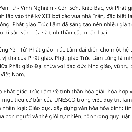
Yên Tử - Vĩnh Nghiêm - Côn Sơn, Kiếp Bạc, với Phật g
h lập vào thế kỷ XIII bởi các vua nhà Trần, đặc biệt là
ng. Phật giáo Trúc Lâm đã sáng tạo nên nhiều giá tr
 di sản văn hóa và tinh thần của nhân loại.
êng Yên Tử, Phật giáo Trúc Lâm đại diện cho một hệ
, vị tha của Phật giáo. Phật giáo Trúc Lâm cũng là m
iữa Phật giáo Đại thừa với đạo đức Nho giáo, vũ trụ
 Việt Nam.
ủa Phật giáo Trúc Lâm về tinh thần hòa giải, hòa hợp 
 mục tiêu cơ bản của UNESCO trong việc duy trì, làm
 nhân loại: Giáo dục, xây dựng văn hóa hòa bình; ti
ữa con người và thế giới tự nhiên, tôn trọng quy luật