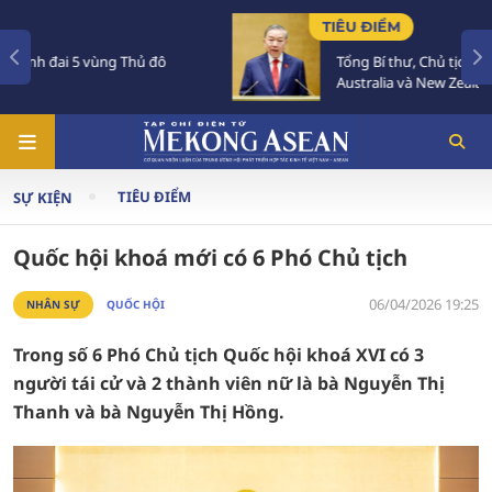
TIÊU ĐIỂM
Tổng Bí thư, Chủ tịch nước Tô Lâm sắp thăm
Australia và New Zealand
TIÊU ĐIỂM
SỰ KIỆN
Quốc hội khoá mới có 6 Phó Chủ tịch
06/04/2026 19:25
NHÂN SỰ
QUỐC HỘI
Trong số 6 Phó Chủ tịch Quốc hội khoá XVI có 3
người tái cử và 2 thành viên nữ là bà Nguyễn Thị
Thanh và bà Nguyễn Thị Hồng.