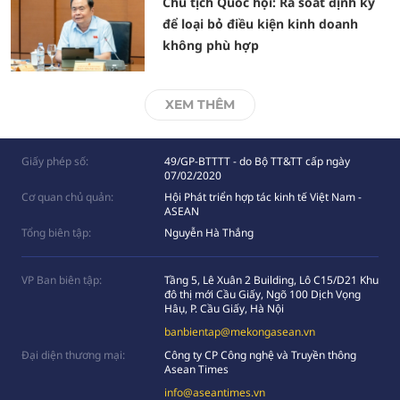
Chủ tịch Quốc hội: Rà soát định kỳ
để loại bỏ điều kiện kinh doanh
không phù hợp
XEM THÊM
Giấy phép số:
49/GP-BTTTT - do Bộ TT&TT cấp ngày
07/02/2020
Cơ quan chủ quản:
Hội Phát triển hợp tác kinh tế Việt Nam -
ASEAN
Tổng biên tập:
Nguyễn Hà Thắng
VP Ban biên tập:
Tầng 5, Lê Xuân 2 Building, Lô C15/D21 Khu
đô thị mới Cầu Giấy, Ngõ 100 Dịch Vọng
Hâụ, P. Cầu Giấy, Hà Nội
banbientap@mekongasean.vn
Đại diện thương mại:
Công ty CP Công nghệ và Truyền thông
Asean Times
info@aseantimes.vn