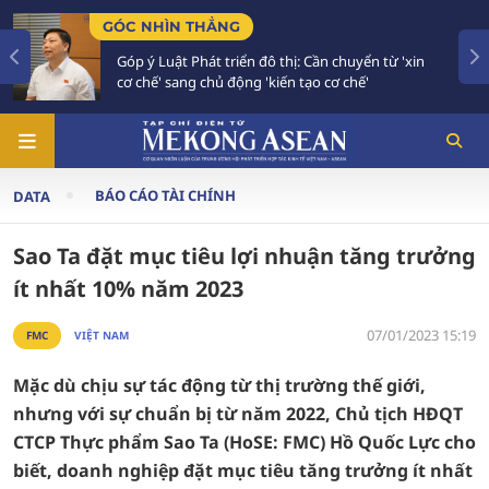
GÓC NHÌN THẲNG
Góp ý Luật Phát triển đô thị: Cần chuyển từ 'xin
cơ chế' sang chủ động 'kiến tạo cơ chế'
BÁO CÁO TÀI CHÍNH
DATA
Sao Ta đặt mục tiêu lợi nhuận tăng trưởng
ít nhất 10% năm 2023
07/01/2023 15:19
FMC
VIỆT NAM
Mặc dù chịu sự tác động từ thị trường thế giới,
nhưng với sự chuẩn bị từ năm 2022, Chủ tịch HĐQT
CTCP Thực phẩm Sao Ta (HoSE: FMC) Hồ Quốc Lực cho
biết, doanh nghiệp đặt mục tiêu tăng trưởng ít nhất