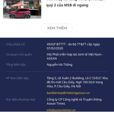
quý 2 của MSB đi ngang
XEM THÊM
Giấy phép số:
49/GP-BTTTT - do Bộ TT&TT cấp ngày
07/02/2020
Cơ quan chủ quản:
Hội Phát triển hợp tác kinh tế Việt Nam -
ASEAN
Tổng biên tập:
Nguyễn Hà Thắng
VP Ban biên tập:
Tầng 5, Lê Xuân 2 Building, Lô C15/D21 Khu
đô thị mới Cầu Giấy, Ngõ 100 Dịch Vọng
Hâụ, P. Cầu Giấy, Hà Nội
banbientap@mekongasean.vn
Đại diện thương mại:
Công ty CP Công nghệ và Truyền thông
Asean Times
info@aseantimes.vn