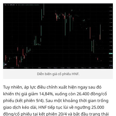
Diễn biến giá cổ phiếu HNF.
Tuy nhiên, áp lực điều chỉnh xuất hiện ngay sau đó
khiến thị giá giảm 14,84%, xuống còn 26.400 đồng/cổ
phiếu (kết phiên 9/4). Sau một khoảng thời gian trống
giao dịch kéo dài, HNF tiếp tục lùi về ngưỡng 25.000
đồng/cổ phiếu tại kết phiên 20/4 và bắt đầu trạng thái