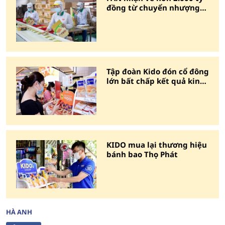
đồng từ chuyển nhượng
Bibica
Tập đoàn Kido đón cổ đông
lớn bất chấp kết quả kinh
doanh lao dốc
KIDO mua lại thương hiệu
bánh bao Thọ Phát
HÀ ANH