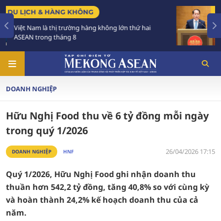
CHÍNH SÁCH
ứ hai
Tạo khuôn khổ pháp lý ổn định, đột phá để p
triển các đô thị lớn
DOANH NGHIỆP
Hữu Nghị Food thu về 6 tỷ đồng mỗi ngày
trong quý 1/2026
26/04/2026 17:15
DOANH NGHIỆP
HNF
Quý 1/2026, Hữu Nghị Food ghi nhận doanh thu
thuần hơn 542,2 tỷ đồng, tăng 40,8% so với cùng kỳ
và hoàn thành 24,2% kế hoạch doanh thu của cả
năm.