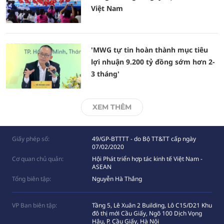
Việt Nam
'MWG tự tin hoàn thành mục tiêu
lợi nhuận 9.200 tỷ đồng sớm hơn 2-
3 tháng'
XEM THÊM
Giấy phép số:
49/GP-BTTTT - do Bộ TT&TT cấp ngày
07/02/2020
Cơ quan chủ quản:
Hội Phát triển hợp tác kinh tế Việt Nam -
ASEAN
Tổng biên tập:
Nguyễn Hà Thắng
VP Ban biên tập:
Tầng 5, Lê Xuân 2 Building, Lô C15/D21 Khu
đô thị mới Cầu Giấy, Ngõ 100 Dịch Vọng
Hâụ, P. Cầu Giấy, Hà Nội