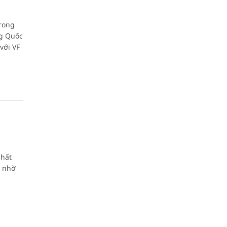
trong
ng Quốc
với VF
nhất
, nhờ