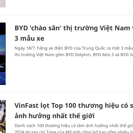
BYD 'chào sân' thị trường Việt Nam 
3 mẫu xe
Ngày 18/7, hãng xe điện BYD của Trung Quốc ra mắt 3 mẫu 
thị trường Việt Nam gồm BYD Dolphin, BYD Atto 3 và BYD Se
VinFast lọt Top 100 thương hiệu có 
ảnh hưởng nhất thế giới
Danh sách 100 thương hiệu có tầm ảnh hưởng nhất thế gi
2024 do tạp chí Time của Mỹ mới công bố bao gồm nhiều 