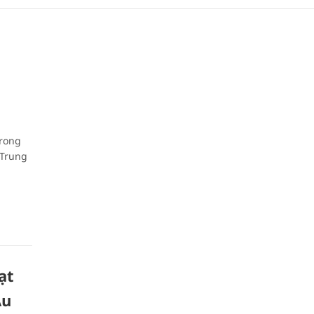
trong
(Trung
ạt
Âu