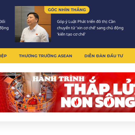
GÓC NHÌN THẲNG
Đối
Góp ý Luật Phát triển đô thị: Cần
 động
chuyển từ 'xin cơ chế' sang chủ động
'kiến tạo cơ chế'
IỆP
THƯƠNG TRƯỜNG ASEAN
DIỄN ĐÀN ĐẦU TƯ