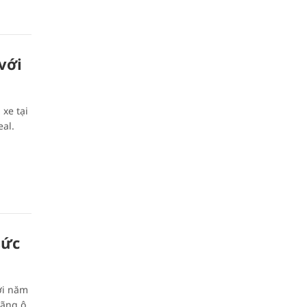
với
xe tại
al.
sức
ới năm
hãng ô