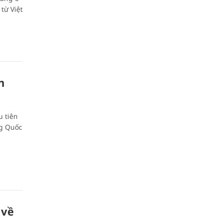
từ Việt
n
 tiên
ng Quốc
 về