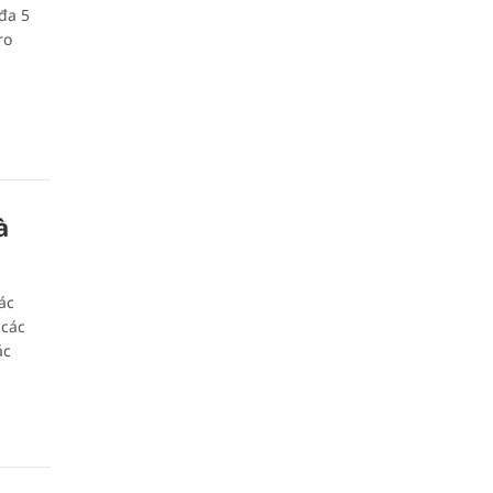
đa 5
ro
à
ác
 các
ác