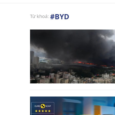
#BYD
Từ khoá: