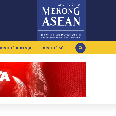
KINH TẾ KHU VỰC
KINH TẾ SỐ