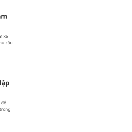
năm
m xe
nhu cầu
lập
 để
 trong