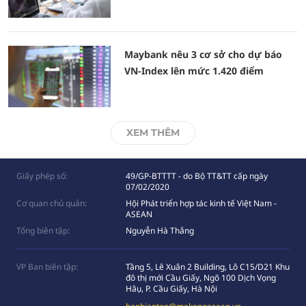
Maybank nêu 3 cơ sở cho dự báo
VN-Index lên mức 1.420 điểm
XEM THÊM
Giấy phép số:
49/GP-BTTTT - do Bộ TT&TT cấp ngày
07/02/2020
Cơ quan chủ quản:
Hội Phát triển hợp tác kinh tế Việt Nam -
ASEAN
Tổng biên tập:
Nguyễn Hà Thắng
VP Ban biên tập:
Tầng 5, Lê Xuân 2 Building, Lô C15/D21 Khu
đô thị mới Cầu Giấy, Ngõ 100 Dịch Vọng
Hâụ, P. Cầu Giấy, Hà Nội