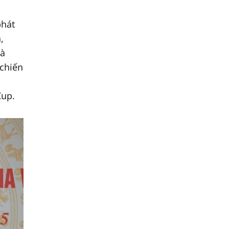
phát
,
mà
 chiến
ủ
Cup.