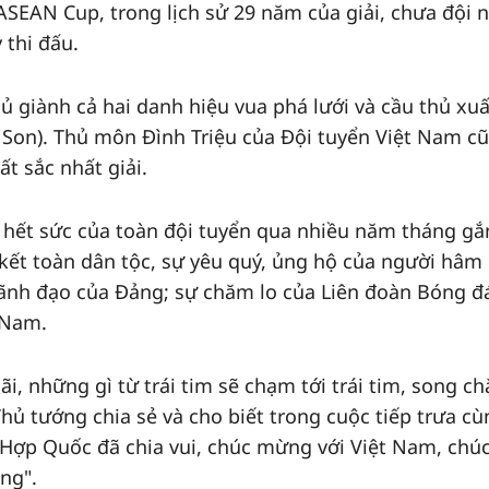
i ASEAN Cup, trong lịch sử 29 năm của giải, chưa đội 
 thi đấu.
ủ giành cả hai danh hiệu vua phá lưới và cầu thủ xuấ
 Son). Thủ môn Đình Triệu của Đội tuyển Việt Nam c
t sắc nhất giải.
 hết sức của toàn đội tuyển qua nhiều năm tháng gắ
kết toàn dân tộc, sự yêu quý, ủng hộ của người hâm
ãnh đạo của Đảng; sự chăm lo của Liên đoàn Bóng đ
 Nam.
i, những gì từ trái tim sẽ chạm tới trái tim, song c
Thủ tướng chia sẻ và cho biết trong cuộc tiếp trưa cù
 Hợp Quốc đã chia vui, chúc mừng với Việt Nam, chú
ng".