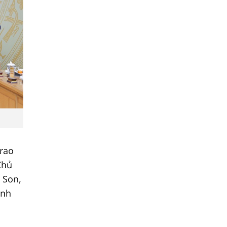
rao
Chủ
 Son,
ình