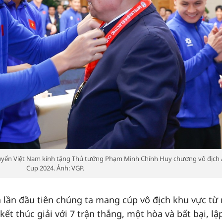
uyển Việt Nam kính tặng Thủ tướng Phạm Minh Chính Huy chương vô địch
Cup 2024. Ảnh: VGP.
à lần đầu tiên chúng ta mang cúp vô địch khu vực từ
kết thúc giải với 7 trận thắng, một hòa và bất bại, lậ