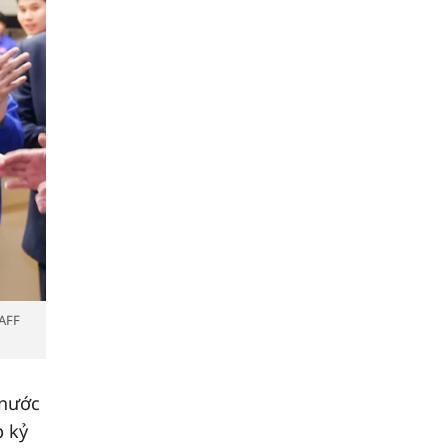
 AFF
 nước
p kỷ