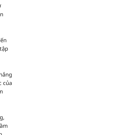
ơ
ần
đến
 tập
thắng
c của
àm
g,
rầm
h,