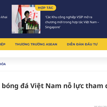
HỢP TÁC
n khai
'Các Khu công nghiệp VSIP mở ra
chương mới trong hợp tác Việt Nam –
Singapore'
IỆP
THƯƠNG TRƯỜNG ASEAN
DIỄN ĐÀN ĐẦU TƯ
HÓA
 bóng đá Việt Nam nỗ lực tham