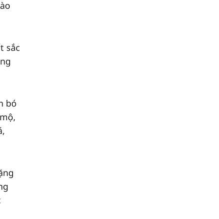
nào
t sắc
ũng
n bó
 mộ,
á,
hặng
ng
c