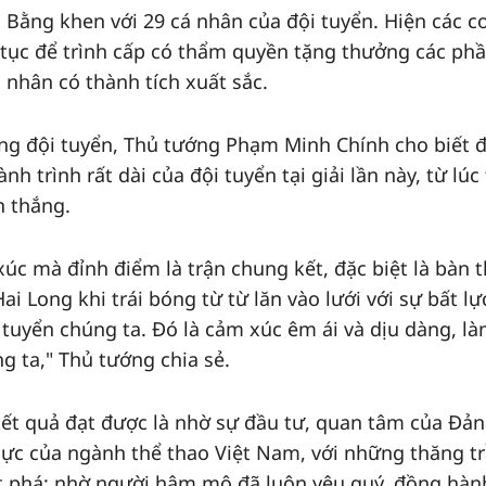
Bằng khen với 29 cá nhân của đội tuyển. Hiện các c
ủ tục để trình cấp có thẩm quyền tặng thưởng các ph
 nhân có thành tích xuất sắc.
ng đội tuyển, Thủ tướng Phạm Minh Chính cho biết 
h trình rất dài của đội tuyển tại giải lần này, từ lúc
n thắng.
xúc mà đỉnh điểm là trận chung kết, đặc biệt là bàn 
i Long khi trái bóng từ từ lăn vào lưới với sự bất lự
 tuyển chúng ta. Đó là cảm xúc êm ái và dịu dàng, l
g ta," Thủ tướng chia sẻ.
t quả đạt được là nhờ sự đầu tư, quan tâm của Đản
lực của ngành thể thao Việt Nam, với những thăng t
ột phá; nhờ người hâm mộ đã luôn yêu quý, đồng hàn