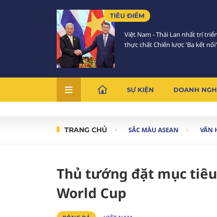
TIÊU ĐIỂM
Việt Nam - Thái Lan nhất trí triể
thực chất Chiến lược 'Ba kết nối'
SỰ KIỆN
DOANH NGH
TRANG CHỦ
SẮC MÀU ASEAN
VĂN 
Thủ tướng đặt mục tiêu
World Cup