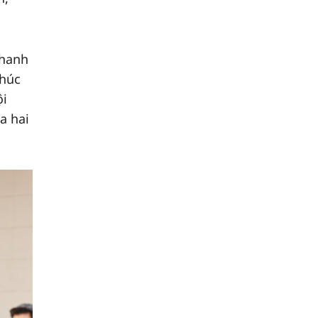
Thanh
chúc
ội
a hai