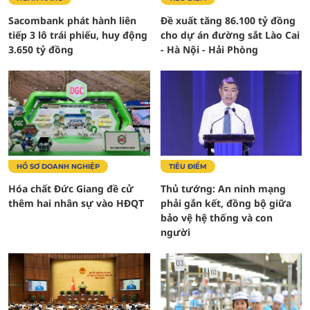
Sacombank phát hành liên
Đề xuất tăng 86.100 tỷ đồng
tiếp 3 lô trái phiếu, huy động
cho dự án đường sắt Lào Cai
3.650 tỷ đồng
- Hà Nội - Hải Phòng
HỒ SƠ DOANH NGHIỆP
TIÊU ĐIỂM
Hóa chất Đức Giang đề cử
Thủ tướng: An ninh mạng
thêm hai nhân sự vào HĐQT
phải gắn kết, đồng bộ giữa
bảo vệ hệ thống và con
người