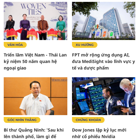
VĂN HÓA
XU HƯỚNG
Triển lãm Việt Nam - Thái Lan
FPT mở rộng ứng dụng AI,
kỷ niệm 50 năm quan hệ
đưa MediSight vào lĩnh vực y
ngoại giao
tế và dược phẩm
GÓC NHÌN THẲNG
CHỨNG KHOÁN
Bí thư Quảng Ninh: 'Sau khi
Dow Jones lập kỷ lục mới
lên thành phố, làm gì để
nhờ cổ phiếu Nvidia