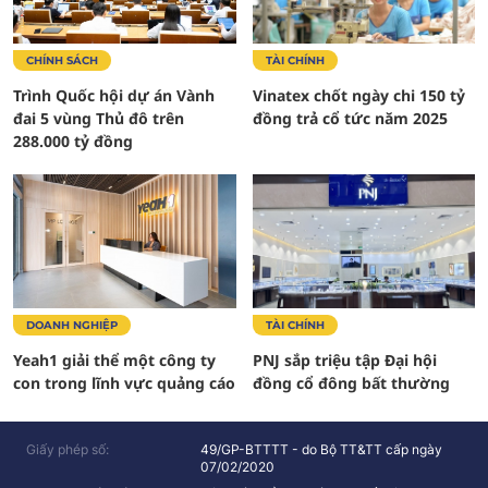
CHÍNH SÁCH
TÀI CHÍNH
Trình Quốc hội dự án Vành
Vinatex chốt ngày chi 150 tỷ
đai 5 vùng Thủ đô trên
đồng trả cổ tức năm 2025
288.000 tỷ đồng
DOANH NGHIỆP
TÀI CHÍNH
Yeah1 giải thể một công ty
PNJ sắp triệu tập Đại hội
con trong lĩnh vực quảng cáo
đồng cổ đông bất thường
Giấy phép số:
49/GP-BTTTT - do Bộ TT&TT cấp ngày
07/02/2020