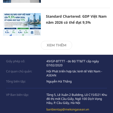
Standard Chartered: GDP Việt Nam
năm 2026 có thể đạt 9,5%
XEM THÊM
Giấy phép số:
49/GP-BTTTT - do Bộ TT&TT cấp ngày
07/02/2020
Cơ quan chủ quản:
Hội Phát triển hợp tác kinh tế Việt Nam -
ASEAN
Tổng biên tập:
Nguyễn Hà Thắng
VP Ban biên tập:
Tầng 5, Lê Xuân 2 Building, Lô C15/D21 Khu
đô thị mới Cầu Giấy, Ngõ 100 Dịch Vọng
Hâụ, P. Cầu Giấy, Hà Nội
banbientap@mekongasean.vn