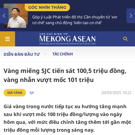
GÓC NHÌN THẲNG
Góp ý Luật Phát triển đô thị: Cần chuyển từ 'xin
cơ chế' sang chủ động 'kiến tạo cơ chế'
TÀI CHÍNH
DIỄN ĐÀN ĐẦU TƯ
Vàng miếng SJC tiến sát 100,5 triệu đồng,
vàng nhẫn vượt mốc 101 triệu
20/03/2025 10:22
GIÁ VÀNG
SJC
Giá vàng trong nước tiếp tục xu hướng tăng mạnh
sau khi vượt mốc 100 triệu đồng/lượng vào ngày
hôm qua, với mức điều chỉnh tăng thêm tới gần một
triệu đồng mỗi lượng trong sáng nay.