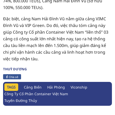
74%, 800.000 TEUs), Cảng Nam Hải Đình Vũ (sở hữu
100%, 550.000 TEUs).
Đặc biệt, cảng Nam Hải Đình Vũ nằm giữa cảng VIMC
Đình Vũ và VIP Green. Do đó, việc thâu tóm cảng này
giúp Công ty Cổ phần Container Việt Nam “liền thổ” 03
cảng có công suất lớn nhất hiện nay, tạo ra hệ thống
cầu tàu liền mạch lên đến 1.500m, giúp giảm đáng kể
chi phí vận hành các cầu cảng và linh hoạt hơn trong
việc tiếp nhận tàu.
THUỲ DƯƠNG
Chia sẻ
TAGS
Cảng Biển
Hải Phòng
Viconship
Công Ty Cổ Phần Container Việt Nam
Tuyến Đường Thủy