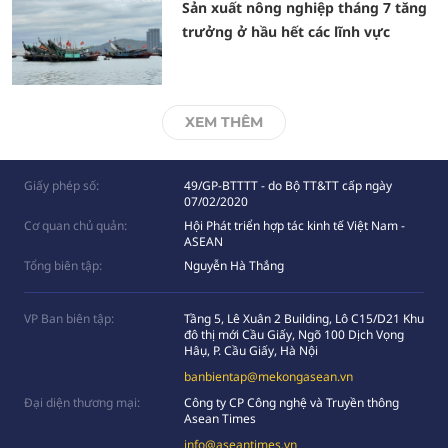
Sản xuất nông nghiệp tháng 7 tăng
trưởng ở hầu hết các lĩnh vực
XEM THÊM
Giấy phép số:
49/GP-BTTTT - do Bộ TT&TT cấp ngày
07/02/2020
Cơ quan chủ quản:
Hội Phát triển hợp tác kinh tế Việt Nam -
ASEAN
Tổng biên tập:
Nguyễn Hà Thắng
VP Ban biên tập:
Tầng 5, Lê Xuân 2 Building, Lô C15/D21 Khu
đô thị mới Cầu Giấy, Ngõ 100 Dịch Vọng
Hâụ, P. Cầu Giấy, Hà Nội
banbientap@mekongasean.vn
Đại diện thương mại:
Công ty CP Công nghệ và Truyền thông
Asean Times
info@aseantimes.vn