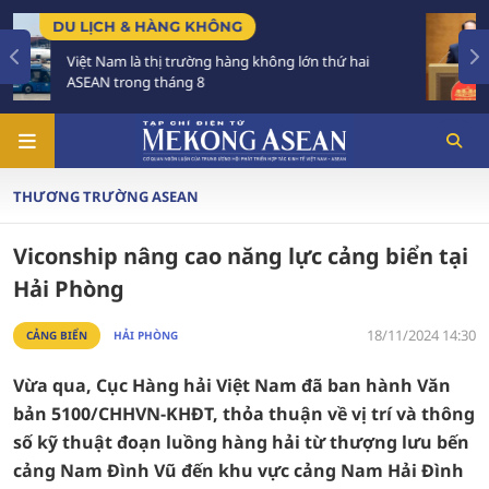
CHÍNH SÁCH
 không lớn thứ hai
Tạo khuôn khổ pháp lý ổn định, 
triển các đô thị lớn
THƯƠNG TRƯỜNG ASEAN
Viconship nâng cao năng lực cảng biển tại
Hải Phòng
18/11/2024 14:30
CẢNG BIỂN
HẢI PHÒNG
Vừa qua, Cục Hàng hải Việt Nam đã ban hành Văn
bản 5100/CHHVN-KHĐT, thỏa thuận về vị trí và thông
số kỹ thuật đoạn luồng hàng hải từ thượng lưu bến
cảng Nam Đình Vũ đến khu vực cảng Nam Hải Đình