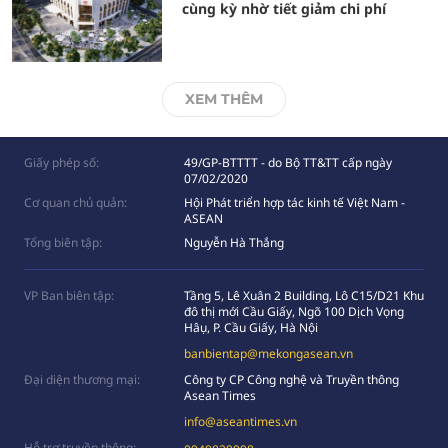
cùng kỳ nhờ tiết giảm chi phí
XEM THÊM
Giấy phép số:
49/GP-BTTTT - do Bộ TT&TT cấp ngày
07/02/2020
Cơ quan chủ quản:
Hội Phát triển hợp tác kinh tế Việt Nam -
ASEAN
Tổng biên tập:
Nguyễn Hà Thắng
VP Ban biên tập:
Tầng 5, Lê Xuân 2 Building, Lô C15/D21 Khu
đô thị mới Cầu Giấy, Ngõ 100 Dịch Vọng
Hâụ, P. Cầu Giấy, Hà Nội
banbientap@mekongasean.vn
Đại diện thương mại:
Công ty CP Công nghệ và Truyền thông
Asean Times
info@aseantimes.vn
Hỗ trợ truyền thông: