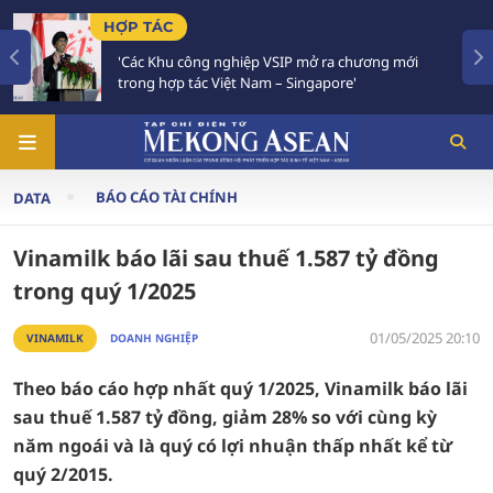
TIÊU ĐIỂM
nghiệp VSIP mở ra chương mới
Việt Nam - Thái Lan 
iệt Nam – Singapore'
Chiến lược 'Ba kết nố
BÁO CÁO TÀI CHÍNH
DATA
Vinamilk báo lãi sau thuế 1.587 tỷ đồng
trong quý 1/2025
01/05/2025 20:10
VINAMILK
DOANH NGHIỆP
Theo báo cáo hợp nhất quý 1/2025, Vinamilk báo lãi
sau thuế 1.587 tỷ đồng, giảm 28% so với cùng kỳ
năm ngoái và là quý có lợi nhuận thấp nhất kể từ
quý 2/2015.