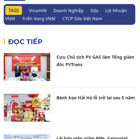
TAGS
Vinamilk
Doanh Nghiệp
Sữa
Lợi Nhuận
VNM
Triển Vọng VNM
CTCP Sữa Việt Nam
ĐỌC TIẾP
Cựu Chủ tịch PV GAS làm Tổng giám
đốc PVTrans
Bánh kẹo Hải Hà lỗ trở lại sau 5 năm
Lãi bán niên giảm 80%, Saigontel