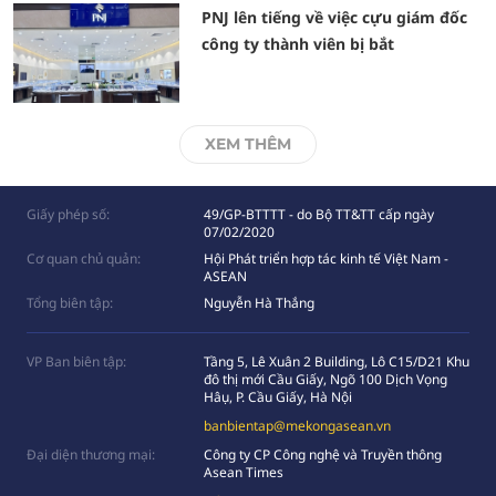
PNJ lên tiếng về việc cựu giám đốc
công ty thành viên bị bắt
XEM THÊM
Giấy phép số:
49/GP-BTTTT - do Bộ TT&TT cấp ngày
07/02/2020
Cơ quan chủ quản:
Hội Phát triển hợp tác kinh tế Việt Nam -
ASEAN
Tổng biên tập:
Nguyễn Hà Thắng
VP Ban biên tập:
Tầng 5, Lê Xuân 2 Building, Lô C15/D21 Khu
đô thị mới Cầu Giấy, Ngõ 100 Dịch Vọng
Hâụ, P. Cầu Giấy, Hà Nội
banbientap@mekongasean.vn
Đại diện thương mại:
Công ty CP Công nghệ và Truyền thông
Asean Times