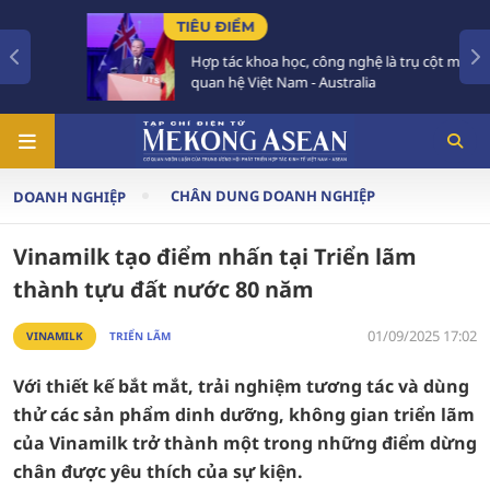
TIÊU ĐIỂM
Hợp tác khoa học, công nghệ là trụ cột mới của
quan hệ Việt Nam - Australia
CHÂN DUNG DOANH NGHIỆP
DOANH NGHIỆP
Vinamilk tạo điểm nhấn tại Triển lãm
thành tựu đất nước 80 năm
01/09/2025 17:02
VINAMILK
TRIỂN LÃM
Với thiết kế bắt mắt, trải nghiệm tương tác và dùng
thử các sản phẩm dinh dưỡng, không gian triển lãm
của Vinamilk trở thành một trong những điểm dừng
chân được yêu thích của sự kiện.