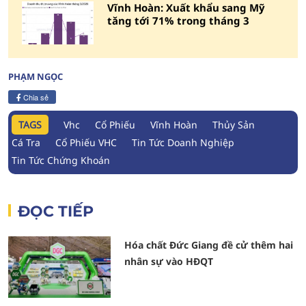
Vĩnh Hoàn: Xuất khẩu sang Mỹ
tăng tới 71% trong tháng 3
PHẠM NGỌC
Chia sẻ
TAGS
Vhc
Cổ Phiếu
Vĩnh Hoàn
Thủy Sản
Cá Tra
Cổ Phiếu VHC
Tin Tức Doanh Nghiệp
Tin Tức Chứng Khoán
ĐỌC TIẾP
Hóa chất Đức Giang đề cử thêm hai
nhân sự vào HĐQT