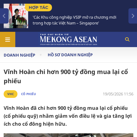
TIÊU ĐIỂM
ng nghiệp VSIP mở ra chương mới
Việt Nam - Thái L
ác Việt Nam – Singapore'
Chiến lược 'Ba kế
HỒ SƠ DOANH NGHIỆP
DOANH NGHIỆP
Vĩnh Hoàn chi hơn 900 tỷ đồng mua lại cổ
phiếu
19/05/2026 11:56
VHC
CỔ PHIẾU
Vĩnh Hoàn đã chi hơn 900 tỷ đồng mua lại cổ phiếu
(cổ phiếu quỹ) nhằm giảm vốn điều lệ và gia tăng lợi
ích cho cổ đông hiện hữu.