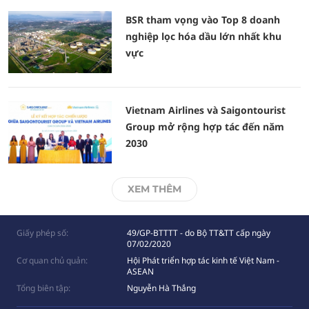
BSR tham vọng vào Top 8 doanh
nghiệp lọc hóa dầu lớn nhất khu
vực
Vietnam Airlines và Saigontourist
Group mở rộng hợp tác đến năm
2030
XEM THÊM
Giấy phép số:
49/GP-BTTTT - do Bộ TT&TT cấp ngày
07/02/2020
Cơ quan chủ quản:
Hội Phát triển hợp tác kinh tế Việt Nam -
ASEAN
Tổng biên tập:
Nguyễn Hà Thắng