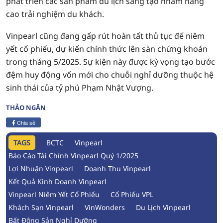
phát triển các sản phẩm du lịch sáng tạo nhằm nâng
cao trải nghiệm du khách.
Vinpearl cũng đang gấp rút hoàn tất thủ tục để niêm
yết cổ phiếu, dự kiến chính thức lên sàn chứng khoán
trong tháng 5/2025. Sự kiện này được kỳ vọng tạo bước
đệm huy động vốn mới cho chuỗi nghỉ dưỡng thuộc hệ
sinh thái của tỷ phú Phạm Nhật Vượng.
THẢO NGÂN
Chia sẻ
TAGS
BCTC
Vinpearl
Báo Cáo Tài Chính Vinpearl Quý 1/2025
Lợi Nhuận Vinpearl
Doanh Thu Vinpearl
Kết Quả Kinh Doanh Vinpearl
Vinpearl Niêm Yết Cổ Phiếu
Cổ Phiếu VPL
Khách Sạn Vinpearl
VinWonders
Du Lịch Vinpearl
Bất Động Sản Nghỉ Dưỡng