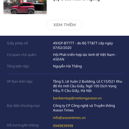
XEM THÊM
Giấy phép số:
49/GP-BTTTT - do Bộ TT&TT cấp ngày
07/02/2020
Cơ quan chủ quản:
Hội Phát triển hợp tác kinh tế Việt Nam -
ASEAN
Tổng biên tập:
Nguyễn Hà Thắng
VP Ban biên tập:
Tầng 5, Lê Xuân 2 Building, Lô C15/D21 Khu
đô thị mới Cầu Giấy, Ngõ 100 Dịch Vọng
Hâụ, P. Cầu Giấy, Hà Nội
banbientap@mekongasean.vn
Đại diện thương mại:
Công ty CP Công nghệ và Truyền thông
Asean Times
info@aseantimes.vn
Hỗ trợ truyền thông:
0949839998