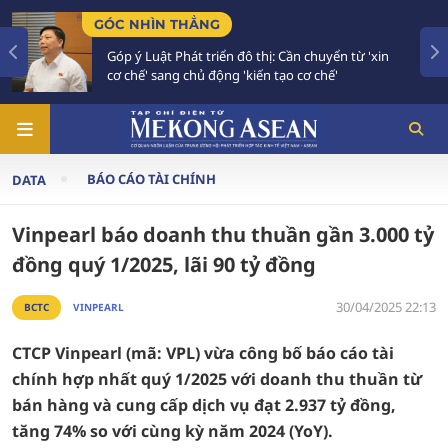
GÓC NHÌN THẲNG
Góp ý Luật Phát triển đô thị: Cần chuyển từ 'xin
cơ chế' sang chủ động 'kiến tạo cơ chế'
BÁO CÁO TÀI CHÍNH
DATA
Vinpearl báo doanh thu thuần gần 3.000 tỷ
đồng quý 1/2025, lãi 90 tỷ đồng
30/04/2025 22:13
BCTC
VINPEARL
CTCP Vinpearl (mã: VPL) vừa công bố báo cáo tài
chính hợp nhất quý 1/2025 với doanh thu thuần từ
bán hàng và cung cấp dịch vụ đạt 2.937 tỷ đồng,
tăng 74% so với cùng kỳ năm 2024 (YoY).