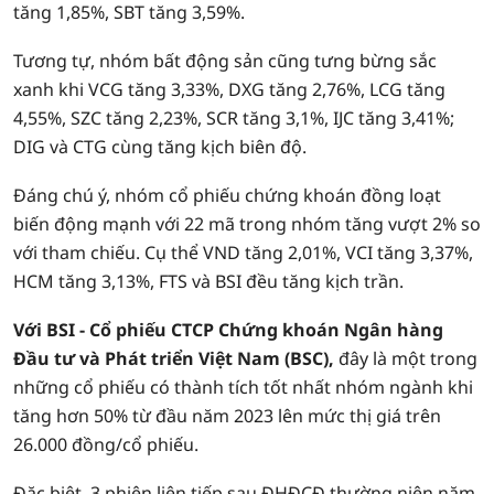
tăng 1,85%, SBT tăng 3,59%.
Tương tự, nhóm bất động sản cũng tưng bừng sắc
xanh khi VCG tăng 3,33%, DXG tăng 2,76%, LCG tăng
4,55%, SZC tăng 2,23%, SCR tăng 3,1%, IJC tăng 3,41%;
DIG và CTG cùng tăng kịch biên độ.
Đáng chú ý, nhóm cổ phiếu chứng khoán đồng loạt
biến động mạnh với 22 mã trong nhóm tăng vượt 2% so
với tham chiếu. Cụ thể VND tăng 2,01%, VCI tăng 3,37%,
HCM tăng 3,13%, FTS và BSI đều tăng kịch trần.
Với BSI - Cổ phiếu CTCP Chứng khoán Ngân hàng
Đầu tư và Phát triển Việt Nam (BSC),
đây là một trong
những cổ phiếu có thành tích tốt nhất nhóm ngành khi
tăng hơn 50% từ đầu năm 2023 lên mức thị giá trên
26.000 đồng/cổ phiếu.
Đặc biệt, 3 phiên liên tiếp sau ĐHĐCĐ thường niên năm