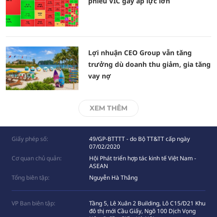
phiếu VIC gây áp lực lớn
Lợi nhuận CEO Group vẫn tăng
trưởng dù doanh thu giảm, gia tăng
vay nợ
XEM THÊM
Giấy phép số:
49/GP-BTTTT - do Bộ TT&TT cấp ngày
07/02/2020
Cơ quan chủ quản:
Hội Phát triển hợp tác kinh tế Việt Nam -
ASEAN
Tổng biên tập:
Nguyễn Hà Thắng
VP Ban biên tập:
Tầng 5, Lê Xuân 2 Building, Lô C15/D21 Khu
đô thị mới Cầu Giấy, Ngõ 100 Dịch Vọng