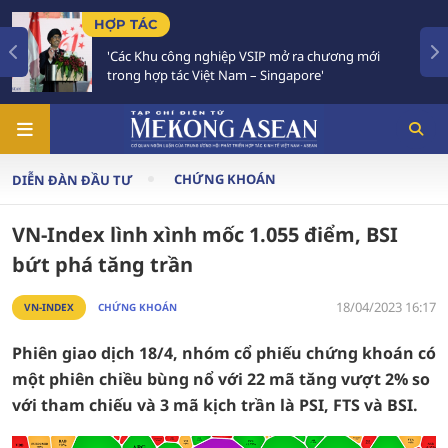
P TÁC
TIÊU 
Các Khu công nghiệp VSIP mở ra chương mới
Việt 
rong hợp tác Việt Nam – Singapore'
Chiến
CHỨNG KHOÁN
DIỄN ĐÀN ĐẦU TƯ
VN-Index lình xình mốc 1.055 điểm, BSI
bứt phá tăng trần
18/04/2023 16:17
VN-INDEX
CHỨNG KHOÁN
Phiên giao dịch 18/4, nhóm cổ phiếu chứng khoán có
một phiên chiều bùng nổ với 22 mã tăng vượt 2% so
với tham chiếu và 3 mã kịch trần là PSI, FTS và BSI.