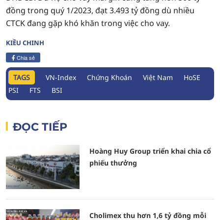
đồng trong quý 1/2023, đạt 3.493 tỷ đồng dù nhiều
CTCK đang gặp khó khăn trong việc cho vay.
KIỀU CHINH
Chia sẻ
TAGS
VN-Index
Chứng Khoán
Việt Nam
HoSE
PSI
FTS
BSI
ĐỌC TIẾP
Hoàng Huy Group triển khai chia cổ
phiếu thưởng
Cholimex thu hơn 1,6 tỷ đồng mỗi