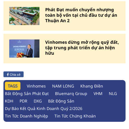
Phát Đạt muốn chuyển nhượng
toàn bộ vốn tại chủ đầu tư dự án
Thuận An 2
Vinhomes dừng mở rộng quỹ đất,
tập trung phát triển dự án hiện
hữu
Chia sẻ
TAGS
Vinhomes
NAM LONG
Khang Điền
Bất Động Sản Phát Đạt
Bluemarq Group
VHM
NLG
KDH
PDR
DXG
Bất Động Sản
Dự Báo Kết Quả Kinh Doanh Quý 2/2026
Tin Tức Doanh Nghiệp
Tin Tức Chứng Khoán