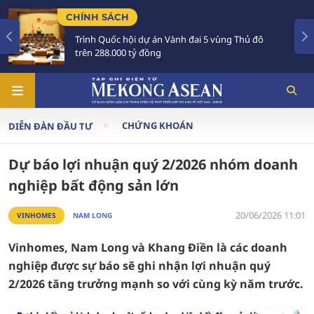
TIÊU ĐIỂM
 Vành đai 5 vùng Thủ đô
Tổng Bí thư, Chủ tịch nư
Australia và New Zealand
CHỨNG KHOÁN
DIỄN ĐÀN ĐẦU TƯ
Dự báo lợi nhuận quý 2/2026 nhóm doanh
nghiệp bất động sản lớn
20/06/2026 11:01
VINHOMES
NAM LONG
Vinhomes, Nam Long và Khang Điền là các doanh
nghiệp được sự báo sẽ ghi nhận lợi nhuận quý
2/2026 tăng trưởng mạnh so với cùng kỳ năm trước.