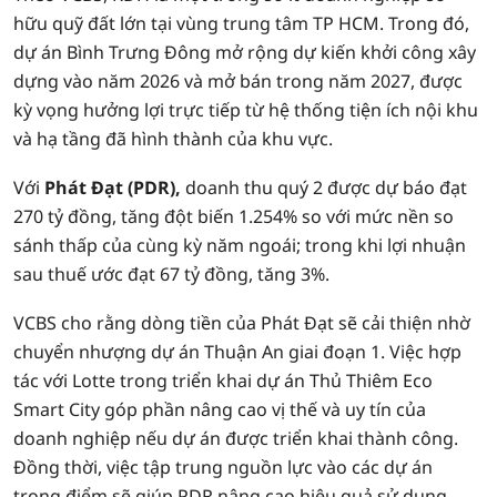
hữu quỹ đất lớn tại vùng trung tâm TP HCM. Trong đó,
dự án Bình Trưng Đông mở rộng dự kiến khởi công xây
dựng vào năm 2026 và mở bán trong năm 2027, được
kỳ vọng hưởng lợi trực tiếp từ hệ thống tiện ích nội khu
và hạ tầng đã hình thành của khu vực.
Với
Phát Đạt (PDR),
doanh thu quý 2 được dự báo đạt
270 tỷ đồng, tăng đột biến 1.254% so với mức nền so
sánh thấp của cùng kỳ năm ngoái; trong khi lợi nhuận
sau thuế ước đạt 67 tỷ đồng, tăng 3%.
VCBS cho rằng dòng tiền của Phát Đạt sẽ cải thiện nhờ
chuyển nhượng dự án Thuận An giai đoạn 1. Việc hợp
tác với Lotte trong triển khai dự án Thủ Thiêm Eco
Smart City góp phần nâng cao vị thế và uy tín của
doanh nghiệp nếu dự án được triển khai thành công.
Đồng thời, việc tập trung nguồn lực vào các dự án
trọng điểm sẽ giúp PDR nâng cao hiệu quả sử dụng