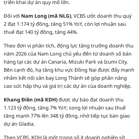
triển khai dự án quy mô lớn.
Đối với
Nam Long (mã NLG)
, VCBS ước doanh thu quý
2 đạt 1.174 tỷ đồng, tăng 51% YoY, còn lợi nhuận sau
thuế đạt 140 tỷ đồng, tăng 44%.
Theo đơn vị phân tích, động lực tăng trưởng doanh thu
năm 2026 của Nam Long chủ yếu đến từ doanh số bán
hàng tại các dự án Canaria, Mizuki Park và Izumi City.
Bên cạnh đó, hạ tầng khu vực Đồng Nai được đẩy mạnh
nhằm kết nối sân bay Long Thành sẽ góp phần nâng
cao sức hấp thụ và giá trị các dự án của doanh nghiệp.
Khang Điền (mã KDH)
được dự báo đạt doanh thu
1.123 tỷ đồng, tăng 7% YoY; song lợi nhuận sau thuế
tăng mạnh 77% lên 348 tỷ đồng, nhờ tiếp tục bàn giao
dự án Gladia.
Theo VCBS, KDH là một trong số ít doanh nghiệp sở