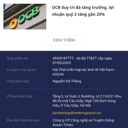
OCB duy trì đà tăng trưởng, lợi
nhuận quý 2 tăng gần 25%
XEM THÊM
Giấy phép số:
49/GP-BTTTT - do Bộ TT&TT cấp ngày
07/02/2020
Cơ quan chủ quản:
Hội Phát triển hợp tác kinh tế Việt Nam -
ASEAN
Tổng biên tập:
Nguyễn Hà Thắng
VP Ban biên tập:
Tầng 5, Lê Xuân 2 Building, Lô C15/D21 Khu
đô thị mới Cầu Giấy, Ngõ 100 Dịch Vọng
Hâụ, P. Cầu Giấy, Hà Nội
banbientap@mekongasean.vn
Đại diện thương mại:
Công ty CP Công nghệ và Truyền thông
Asean Times