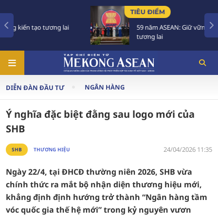
TIÊU ĐIỂM
59 năm ASEAN: Giữ vững đoàn kết, định hình
tương lai
NGÂN HÀNG
DIỄN ĐÀN ĐẦU TƯ
Ý nghĩa đặc biệt đằng sau logo mới của
SHB
24/04/2026 11:35
SHB
THƯƠNG HIỆU
Ngày 22/4, tại ĐHCĐ thường niên 2026, SHB vừa
chính thức ra mắt bộ nhận diện thương hiệu mới,
khẳng định định hướng trở thành “Ngân hàng tầm
vóc quốc gia thế hệ mới” trong kỷ nguyên vươn