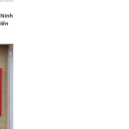
23 20:05
 Ninh
riển