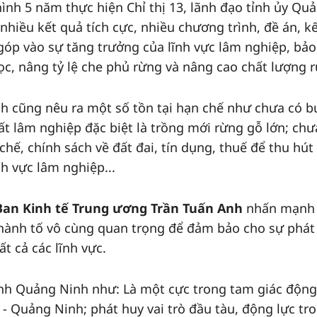
 hình 5 năm thực hiện Chỉ thị 13, lãnh đạo tỉnh ủy Qu
 nhiều kết quả tích cực, nhiều chương trình, đề án, k
óp vào sự tăng trưởng của lĩnh vực lâm nghiệp, bảo
ọc, nâng tỷ lệ che phủ rừng và nâng cao chất lượng 
h cũng nêu ra một số tồn tại hạn chế như chưa có 
ất lâm nghiệp đặc biệt là trồng mới rừng gỗ lớn; chư
chế, chính sách về đất đai, tín dụng, thuế để thu hút
h vực lâm nghiệp...
an Kinh tế Trung ương Trần Tuấn Anh
nhấn mạnh
 thành tố vô cùng quan trọng để đảm bảo cho sự phát 
t cả các lĩnh vực.
tỉnh Quảng Ninh như: Là một cực trong tam giác động
- Quảng Ninh; phát huy vai trò đầu tàu, động lực tr