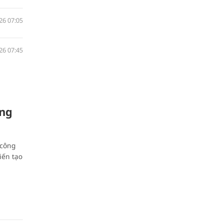
26 07:05
26 07:45
òng
 công
iến tạo