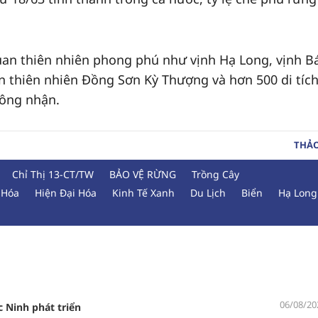
uan thiên nhiên phong phú như vịnh Hạ Long, vịnh Bá
ồn thiên nhiên Đồng Sơn Kỳ Thượng và hơn 500 di tích
ông nhận.
THẢ
Chỉ Thị 13-CT/TW
BẢO VỆ RỪNG
Trồng Cây
 Hóa
Hiện Đại Hóa
Kinh Tế Xanh
Du Lịch
Biển
Hạ Long
06/08/20
 Ninh phát triển