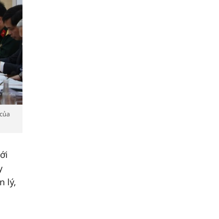
 của
ới
y
 lý,