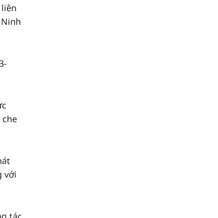
liên
 Ninh
3-
ực
ệ che
hát
 với
ng tác