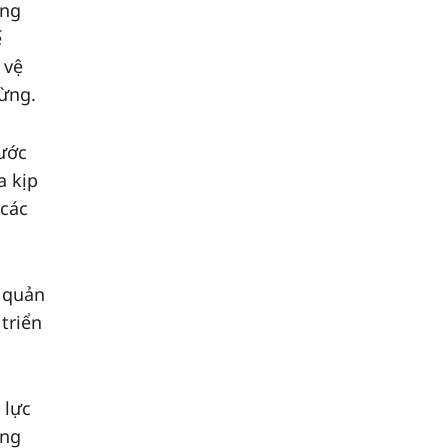
ảng
ế
 vệ
rừng.
bước
a kịp
 các
 quản
triển
 lực
ong