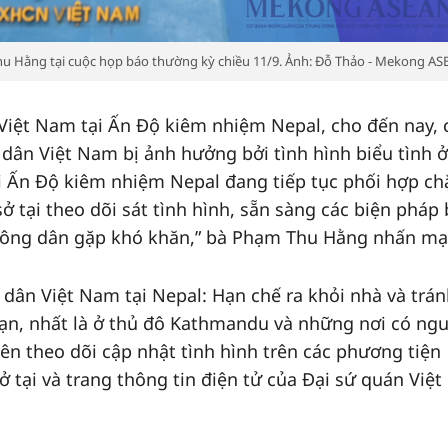
u Hằng tại cuộc họp báo thường kỳ chiều 11/9. Ảnh: Đỗ Thảo - Mekong A
 Việt Nam tại Ấn Độ kiêm nhiệm Nepal, cho đến nay,
 dân Việt Nam bị ảnh hưởng bởi tình hình biểu tình ở
i Ấn Độ kiêm nhiệm Nepal đang tiếp tục phối hợp ch
ở tại theo dõi sát tình hình, sẵn sàng các biện pháp
 công dân gặp khó khăn,” bà Phạm Thu Hằng nhấn mạ
dân Việt Nam tại Nepal: Hạn chế ra khỏi nhà và trá
loạn, nhất là ở thủ đô Kathmandu và những nơi có ngu
ên theo dõi cập nhật tình hình trên các phương tiện
sở tại và trang thông tin điện tử của Đại sứ quán Việ