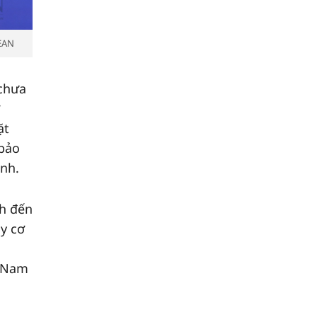
SEAN
 chưa
ặt
 bảo
nh.
nh đến
y cơ
t Nam