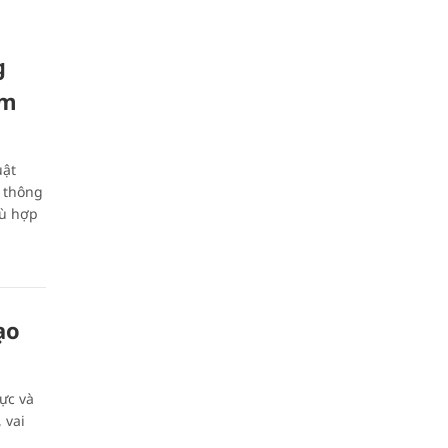
g
ám
uật
i thông
hù hợp
ạo
ực và
 vai