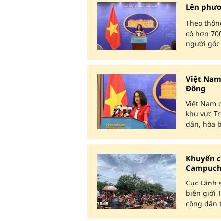
Lên phươn
Theo thông
có hơn 700
người gốc V
Việt Nam
Đông
Việt Nam q
khu vực T
dân, hòa b
Khuyến cá
Campuch
Cục Lãnh s
biên giới
công dân t