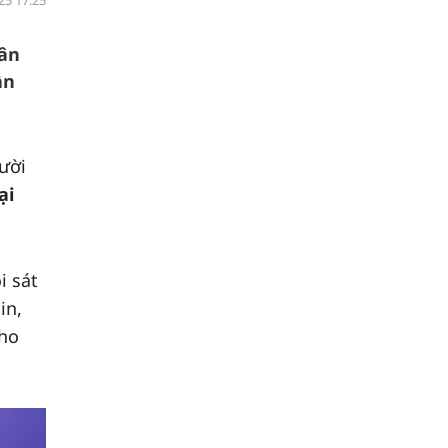
25 17:25
dân
ần
gười
ại
i sát
in,
cho