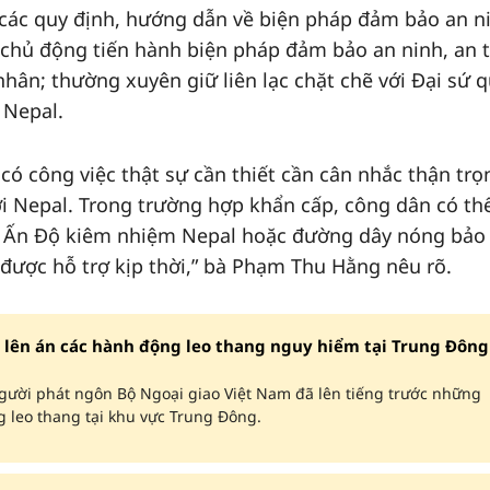
các quy định, hướng dẫn về biện pháp đảm bảo an n
, chủ động tiến hành biện pháp đảm bảo an ninh, an 
nhân; thường xuyên giữ liên lạc chặt chẽ với Đại sứ 
 Nepal.
ó công việc thật sự cần thiết cần cân nhắc thận trọ
ới Nepal. Trong trường hợp khẩn cấp, công dân có thể
ại Ấn Độ kiêm nhiệm Nepal hoặc đường dây nóng bảo
được hỗ trợ kịp thời,” bà Phạm Thu Hằng nêu rõ.
 lên án các hành động leo thang nguy hiểm tại Trung Đông
người phát ngôn Bộ Ngoại giao Việt Nam đã lên tiếng trước những
 leo thang tại khu vực Trung Đông.