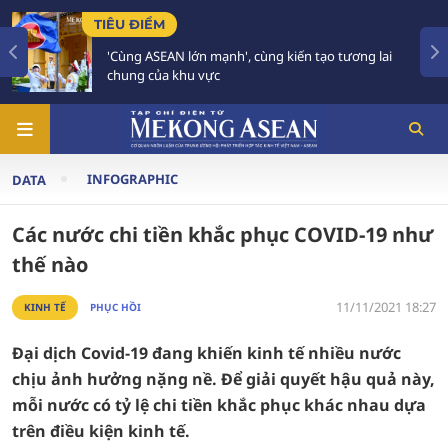
TIÊU ĐIỂM
'Cùng ASEAN lớn mạnh', cùng kiến tạo tương lai
chung của khu vực
INFOGRAPHIC
DATA
Các nước chi tiền khắc phục COVID-19 như
thế nào
11/11/2021 18:27
KINH TẾ
PHỤC HỒI
Đại dịch Covid-19 đang khiến kinh tế nhiều nước
chịu ảnh hưởng nặng nề. Để giải quyết hậu quả này,
mỗi nước có tỷ lệ chi tiền khắc phục khác nhau dựa
trên điều kiện kinh tế.