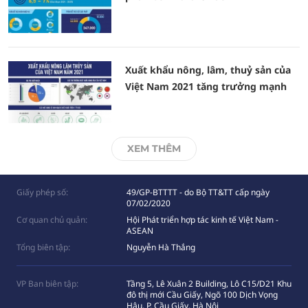
Xuất khẩu nông, lâm, thuỷ sản của
Việt Nam 2021 tăng trưởng mạnh
XEM THÊM
Giấy phép số:
49/GP-BTTTT - do Bộ TT&TT cấp ngày
07/02/2020
Cơ quan chủ quản:
Hội Phát triển hợp tác kinh tế Việt Nam -
ASEAN
Tổng biên tập:
Nguyễn Hà Thắng
VP Ban biên tập:
Tầng 5, Lê Xuân 2 Building, Lô C15/D21 Khu
đô thị mới Cầu Giấy, Ngõ 100 Dịch Vọng
Hâụ, P. Cầu Giấy, Hà Nội