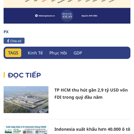
PX
Chia sẻ
TAGS
Kinh Tế
Phục Hồi
GDP
ĐỌC TIẾP
TP HCM thu hút gần 2,9 tỷ USD vốn
FDI trong quý đầu năm
Indonesia xuất khẩu hơn 40.000 ô tô