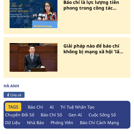
Báo chí là lực lượng tiên
phong trong công tác
thông tin đối ngoại
Giải pháp nào để báo chí
không bị mạng xã hội 'lấy
mất nghề'
HÀ ANH
Chia sẻ
TAGS
Báo Chí
AI
Trí Tuệ Nhân Tạo
Chuyển Đổi Số
Báo Chí Số
Gen AI
Cuộc Sống Số
Dữ Liệu
Nhà Báo
Phóng Viên
Báo Chí Cách Mạng