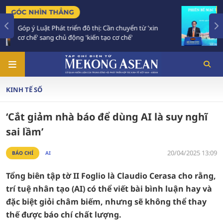
TIÊU ĐIỂM
huyển từ 'xin
Bế mạc Hội nghị Ngoại giao 33: Đối ng
chế'
vào giai đoạn hành động mới
KINH TẾ SỐ
‘Cắt giảm nhà báo để dùng AI là suy nghĩ
sai lầm’
20/04/2025 13:09
BÁO CHÍ
AI
Tổng biên tập tờ II Foglio là Claudio Cerasa cho rằng,
trí tuệ nhân tạo (AI) có thể viết bài bình luận hay và
đặc biệt giỏi châm biếm, nhưng sẽ không thể thay
thế được báo chí chất lượng.