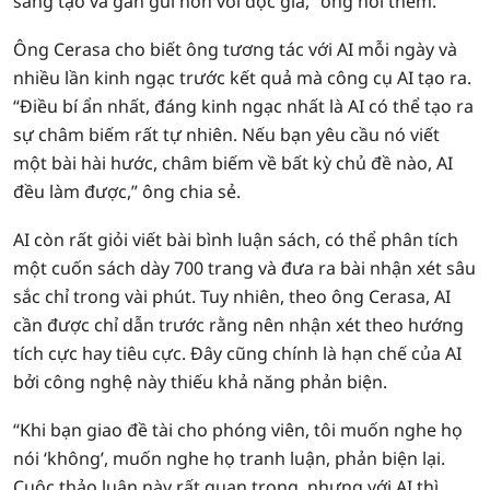
sáng tạo và gần gũi hơn với độc giả,” ông nói thêm.
Ông Cerasa cho biết ông tương tác với AI mỗi ngày và
nhiều lần kinh ngạc trước kết quả mà công cụ AI tạo ra.
“Điều bí ẩn nhất, đáng kinh ngạc nhất là AI có thể tạo ra
sự châm biếm rất tự nhiên. Nếu bạn yêu cầu nó viết
một bài hài hước, châm biếm về bất kỳ chủ đề nào, AI
đều làm được,” ông chia sẻ.
AI còn rất giỏi viết bài bình luận sách, có thể phân tích
một cuốn sách dày 700 trang và đưa ra bài nhận xét sâu
sắc chỉ trong vài phút. Tuy nhiên, theo ông Cerasa, AI
cần được chỉ dẫn trước rằng nên nhận xét theo hướng
tích cực hay tiêu cực. Đây cũng chính là hạn chế của AI
bởi công nghệ này thiếu khả năng phản biện.
“Khi bạn giao đề tài cho phóng viên, tôi muốn nghe họ
nói ‘không’, muốn nghe họ tranh luận, phản biện lại.
Cuộc thảo luận này rất quan trọng, nhưng với AI thì