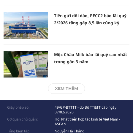
Tiền gửi dồi dào, PECC2 báo lãi quý
2/2026 tăng gấp 8,5 lần cùng kỳ
Mộc Châu Milk báo lãi quý cao nhất
trong gần 3 năm
XEM THÊM
Giấy phép số:
49/GP-BTTTT - do Bộ TT&TT cấp ngày
07/02/2020
Cơ quan chủ quản:
Hội Phát triển hợp tác kinh tế Việt Nam -
ASEAN
Tổng biên tập:
Nguyễn Hà Thắng