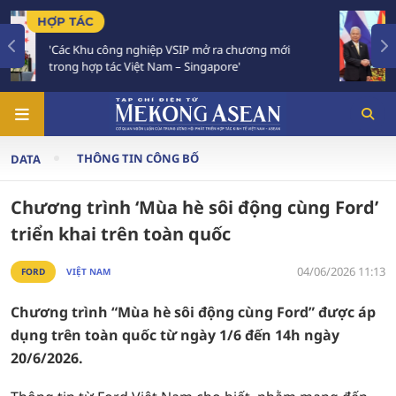
TIÊU ĐIỂM
ng mới
Việt Nam - Thái Lan nhất trí triển khai thực c
Chiến lược 'Ba kết nối'
THÔNG TIN CÔNG BỐ
DATA
Chương trình ‘Mùa hè sôi động cùng Ford’
triển khai trên toàn quốc
04/06/2026 11:13
FORD
VIỆT NAM
Chương trình “Mùa hè sôi động cùng Ford” được áp
dụng trên toàn quốc từ ngày 1/6 đến 14h ngày
20/6/2026.