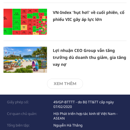
VN-Index 'hụt hơi' về cuối phiên, cổ
phiếu VIC gây áp lực lớn
Lợi nhuận CEO Group vẫn tăng
trưởng dù doanh thu giảm, gia tăng
vay nợ
XEM THÊM
Giấy phép số:
49/GP-BTTTT - do Bộ TT&TT cấp ngày
07/02/2020
Cơ quan chủ quản:
Hội Phát triển hợp tác kinh tế Việt Nam -
ASEAN
Tổng biên tập:
Nguyễn Hà Thắng