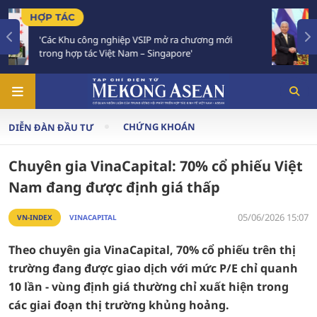
TIÊU ĐIỂM
ương mới
Việt Nam - Thái Lan nhất trí triển khai thự
Chiến lược 'Ba kết nối'
CHỨNG KHOÁN
DIỄN ĐÀN ĐẦU TƯ
Chuyên gia VinaCapital: 70% cổ phiếu Việt
Nam đang được định giá thấp
05/06/2026 15:07
VN-INDEX
VINACAPITAL
Theo chuyên gia VinaCapital, 70% cổ phiếu trên thị
trường đang được giao dịch với mức P/E chỉ quanh
10 lần - vùng định giá thường chỉ xuất hiện trong
các giai đoạn thị trường khủng hoảng.