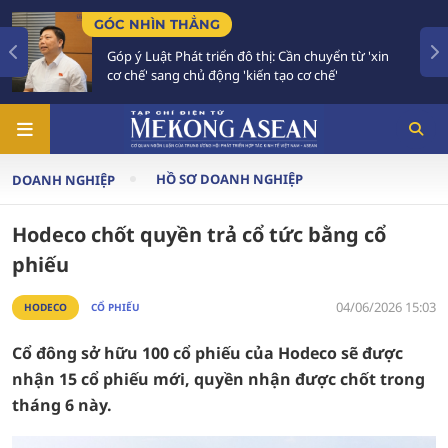
N THẲNG
TIÊU ĐIỂM
ật Phát triển đô thị: Cần chuyển từ 'xin
Bế mạc Hội n
sang chủ động 'kiến tạo cơ chế'
vào giai đo
HỒ SƠ DOANH NGHIỆP
DOANH NGHIỆP
Hodeco chốt quyền trả cổ tức bằng cổ
phiếu
04/06/2026 15:03
HODECO
CỔ PHIẾU
Cổ đông sở hữu 100 cổ phiếu của Hodeco sẽ được
nhận 15 cổ phiếu mới, quyền nhận được chốt trong
tháng 6 này.