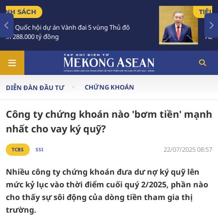
TIÊU ĐIỂM
Tổng Bí thư, Chủ tịch nước Tô Lâm sắp thăm
Australia và New Zealand
CHỨNG KHOÁN
DIỄN ĐÀN ĐẦU TƯ
Công ty chứng khoán nào 'bơm tiền' mạnh
nhất cho vay ký quỹ?
22/07/2025 08:57
TCBS
SSI
Nhiều công ty chứng khoán đưa dư nợ ký quỹ lên
mức kỷ lục vào thời điểm cuối quý 2/2025, phần nào
cho thấy sự sôi động của dòng tiền tham gia thị
trường.