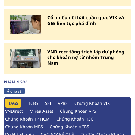
Cổ phiếu nổi bật tuần qua: VIX và
GEE liên tục phá đỉnh
VNDirect tăng trích lập dự phòng
cho khoản nợ từ nhóm Trung
Nam
PHẠM NGỌC
Chia sẻ
TAGS
TCBS
SSI
VPBS
Chứng Khoán VIX
VNDirect
Mirea Asset
Chứng Khoán VPS
Chứng Khoán TP HCM
Chứng Khoán HSC
Chứng Khoán MBS
Chứng Khoán ACBS
Dư Nợ Margin
CHO VAY KÝ QUỸ
Tin Tức Chứng Khoán