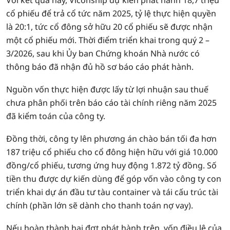
Với kết quả này, Viconship dự kiến phát hành 18,7 triệu
cổ phiếu để trả cổ tức năm 2025, tỷ lệ thực hiện quyền
là 20:1, tức cổ đông sở hữu 20 cổ phiếu sẽ được nhận
một cổ phiếu mới. Thời điểm triển khai trong quý 2 –
3/2026, sau khi Ủy ban Chứng khoán Nhà nước có
thông báo đã nhận đủ hồ sơ báo cáo phát hành.
Nguồn vốn thực hiện được lấy từ lợi nhuận sau thuế
chưa phân phối trên báo cáo tài chính riêng năm 2025
đã kiểm toán của công ty.
Đồng thời, công ty lên phương án chào bán tối đa hơn
187 triệu cổ phiếu cho cổ đông hiện hữu với giá 10.000
đồng/cổ phiếu, tương ứng huy động 1.872 tỷ đồng. Số
tiền thu được dự kiến dùng để góp vốn vào công ty con
triển khai dự án đầu tư tàu container và tái cấu trúc tài
chính (phần lớn sẽ dành cho thanh toán nợ vay).
Nếu hoàn thành hai đợt phát hành trên, vốn điều lệ của