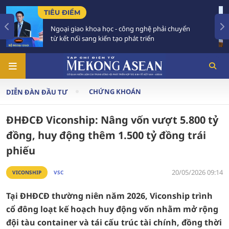
TIÊU ĐIỂM
nghệ phải chuyển
Tăng trưởng trong không gian phá
triển
Phải xây dựng thực lực đủ mạnh
CHỨNG KHOÁN
DIỄN ĐÀN ĐẦU TƯ
ĐHĐCĐ Viconship: Nâng vốn vượt 5.800 tỷ
đồng, huy động thêm 1.500 tỷ đồng trái
phiếu
20/05/2026 09:14
VICONSHIP
VSC
Tại ĐHĐCĐ thường niên năm 2026, Viconship trình
cổ đông loạt kế hoạch huy động vốn nhằm mở rộng
đội tàu container và tái cấu trúc tài chính, đồng thời