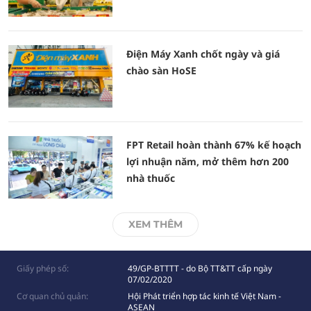
Điện Máy Xanh chốt ngày và giá
chào sàn HoSE
FPT Retail hoàn thành 67% kế hoạch
lợi nhuận năm, mở thêm hơn 200
nhà thuốc
XEM THÊM
Giấy phép số:
49/GP-BTTTT - do Bộ TT&TT cấp ngày
07/02/2020
Cơ quan chủ quản:
Hội Phát triển hợp tác kinh tế Việt Nam -
ASEAN